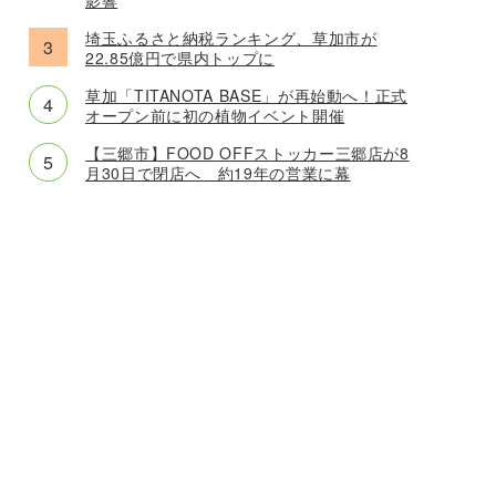
埼玉ふるさと納税ランキング、草加市が
22.85億円で県内トップに
草加「TITANOTA BASE」が再始動へ！正式
オープン前に初の植物イベント開催
【三郷市】FOOD OFFストッカー三郷店が8
月30日で閉店へ 約19年の営業に幕