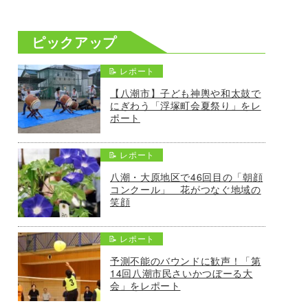
ピックアップ
📝 レポート
【八潮市】子ども神輿や和太鼓で
にぎわう「浮塚町会夏祭り」をレ
ポート
📝 レポート
八潮・大原地区で46回目の「朝顔
コンクール」 花がつなぐ地域の
笑顔
📝 レポート
予測不能のバウンドに歓声！「第
14回八潮市民さいかつぼーる大
会」をレポート