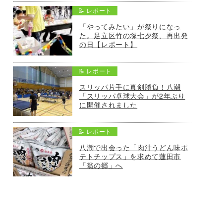
📝 レポート
「やってみたい」が祭りになっ
た。足立区竹の塚七夕祭、再出発
の日【レポート】
📝 レポート
スリッパ片手に真剣勝負！八潮
「スリッパ卓球大会」が2年ぶり
に開催されました
📝 レポート
八潮で出会った「肉汁うどん味ポ
テトチップス」を求めて蓮田市
「翁の郷」へ