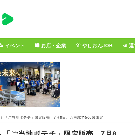
🥳 イベント
🛍️ お店・企業
👔 やしおんJOB
📣 
年も「ご当地ポテチ」限定販売 7月8日、八潮駅で500袋限定
も「ご当地ポテチ」限定販売 7月8