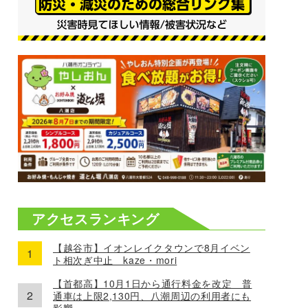
アクセスランキング
【越谷市】イオンレイクタウンで8月イベン
ト相次ぎ中止 kaze・mori
【首都高】10月1日から通行料金を改定 普
通車は上限2,130円、八潮周辺の利用者にも
影響