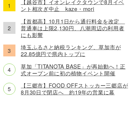
【越谷市】イオンレイクタウンで8月イベ
ント相次ぎ中止 kaze・mori
【首都高】10月1日から通行料金を改定
普通車は上限2,130円、八潮周辺の利用者
にも影響
埼玉ふるさと納税ランキング、草加市が
22.85億円で県内トップに
草加「TITANOTA BASE」が再始動へ！正
式オープン前に初の植物イベント開催
【三郷市】FOOD OFFストッカー三郷店が
8月30日で閉店へ 約19年の営業に幕