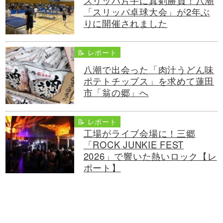
スリッパ片手に真剣勝負！八潮
「スリッパ卓球大会」が2年ぶ
りに開催されました
📝 レポート
八潮で出会った「肉汁うどん味
ポテトチップス」を求めて蓮田
市「翁の郷」へ
📝 レポート
工場がライブ会場に！三郷
「ROCK JUNKIE FEST
2026」で響いた熱いロック【レ
ポート】