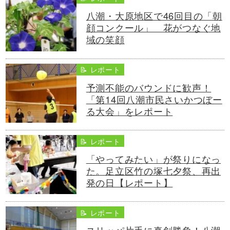
八潮・大原地区で46回目の「朝
顔コンクール」 花がつなぐ地
域の笑顔
📝 レポート
予測不能のバウンドに歓声！
「第14回八潮市民さいかつぼー
る大会」をレポート
📝 レポート
「やってみたい」が祭りになっ
た。足立区竹の塚七夕祭、再出
発の日【レポート】
📝 レポート