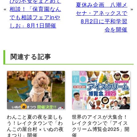
びの不安をまとめて
夏休み企画 八潮メ
«
相談！「保育園なん
»
セナ・アネックスで
でも相談フェアinや
8月2日に平和学習
しお」8月1日開催
会を開催
関連する記事
わんこと夏の夜を楽しも
世界のアイスが大集合！
う！レイクタウンで「わ
レイクタウンで「アイス
んこの屋台村 × いぬの夜
クリーム博覧会2025」開
まつり」開催
催