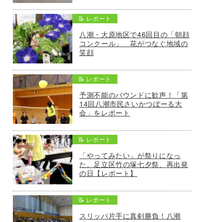
📝 レポート
八潮・大原地区で46回目の「朝顔
コンクール」 花がつなぐ地域の
笑顔
📝 レポート
予測不能のバウンドに歓声！「第
14回八潮市民さいかつぼーる大
会」をレポート
📝 レポート
「やってみたい」が祭りになっ
た。足立区竹の塚七夕祭、再出発
の日【レポート】
📝 レポート
スリッパ片手に真剣勝負！八潮