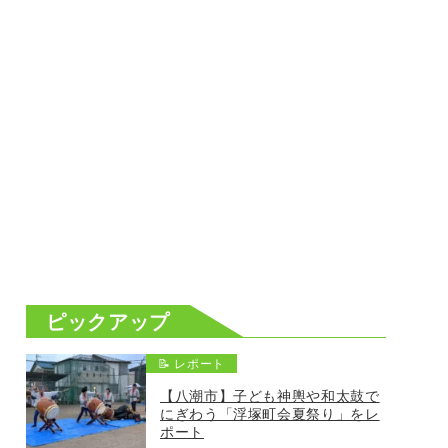
ピックアップ
📝 レポート
【八潮市】子ども神輿や和太鼓で
にぎわう「浮塚町会夏祭り」をレ
ポート