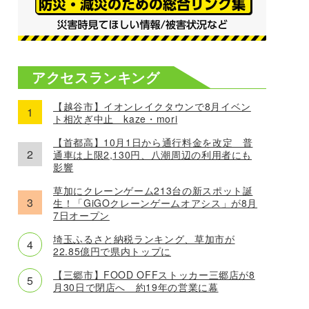
アクセスランキング
【越谷市】イオンレイクタウンで8月イベン
ト相次ぎ中止 kaze・mori
【首都高】10月1日から通行料金を改定 普
通車は上限2,130円、八潮周辺の利用者にも
影響
草加にクレーンゲーム213台の新スポット誕
生！「GiGOクレーンゲームオアシス」が8月
7日オープン
埼玉ふるさと納税ランキング、草加市が
22.85億円で県内トップに
【三郷市】FOOD OFFストッカー三郷店が8
月30日で閉店へ 約19年の営業に幕