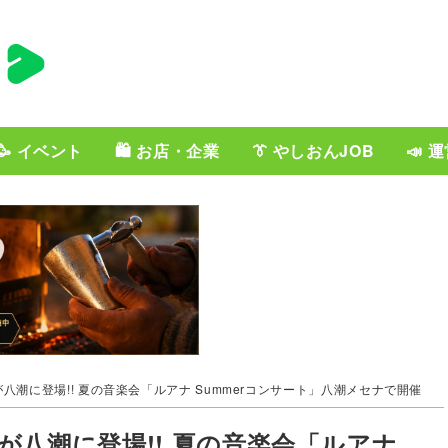
🥳 イベント
🛍️ お店・企業
👔 やしおんJOB
📣 
潮に登場!! 夏の音楽会「ルアナ Summerコンサート」八潮メセナで開催
八潮に登場!! 夏の音楽会「ルアナ