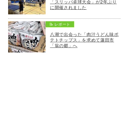
「スリッパ卓球大会」が2年ぶり
に開催されました
📝 レポート
八潮で出会った「肉汁うどん味ポ
テトチップス」を求めて蓮田市
「翁の郷」へ