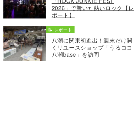
「ROCK JUNKIE FEST
2026」で響いた熱いロック【レ
ポート】
📝 レポート
八潮に関東初進出！週末だけ開
くリユースショップ「うるココ
八潮base」を訪問