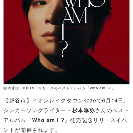
杉本琢弥、8月19日リリースのベストアルバム『Who am I？』
【越谷市】イオンレイクタウンkazeで6月14日、
シンガーソングライター・
杉本琢弥
さんのベスト
アルバム『
Who am I ?
』発売記念リリースイベ
ントが開催されます。