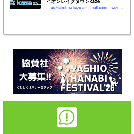
イオンレイクタウンkaze
https://laketownkaze-aeonmall.com/news/event/6066