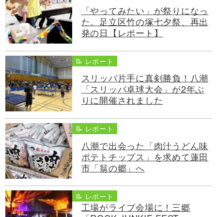
「やってみたい」が祭りになっ
た。足立区竹の塚七夕祭、再出
発の日【レポート】
📝 レポート
スリッパ片手に真剣勝負！八潮
「スリッパ卓球大会」が2年ぶ
りに開催されました
📝 レポート
八潮で出会った「肉汁うどん味
ポテトチップス」を求めて蓮田
市「翁の郷」へ
📝 レポート
工場がライブ会場に！三郷