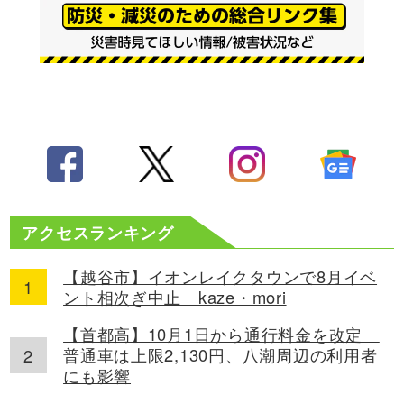
アクセスランキング
【越谷市】イオンレイクタウンで8月イベ
ント相次ぎ中止 kaze・mori
【首都高】10月1日から通行料金を改定
普通車は上限2,130円、八潮周辺の利用者
にも影響