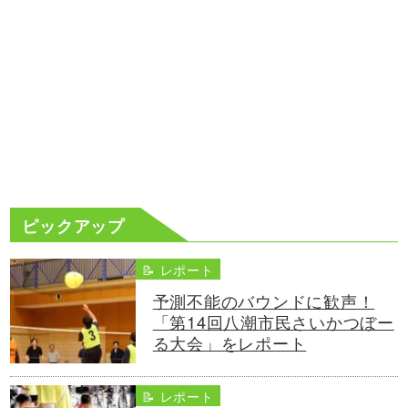
ピックアップ
📝 レポート
予測不能のバウンドに歓声！
「第14回八潮市民さいかつぼー
る大会」をレポート
📝 レポート