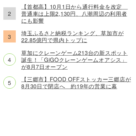
【首都高】10月1日から通行料金を改定
普通車は上限2,130円、八潮周辺の利用者
にも影響
埼玉ふるさと納税ランキング、草加市が
22.85億円で県内トップに
草加にクレーンゲーム213台の新スポット
誕生！「GiGOクレーンゲームオアシス」
が8月7日オープン
【三郷市】FOOD OFFストッカー三郷店が
8月30日で閉店へ 約19年の営業に幕