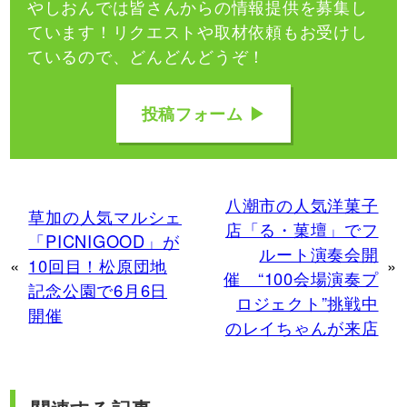
やしおんでは皆さんからの情報提供を募集し
ています！
リクエストや取材依頼もお受けし
ているので、どんどんどうぞ！
投稿フォーム ▶
八潮市の人気洋菓子
草加の人気マルシェ
店「る・菓壇」でフ
「PICNIGOOD」が
ルート演奏会開
«
10回目！松原団地
»
催 “100会場演奏プ
記念公園で6月6日
ロジェクト”挑戦中
開催
のレイちゃんが来店