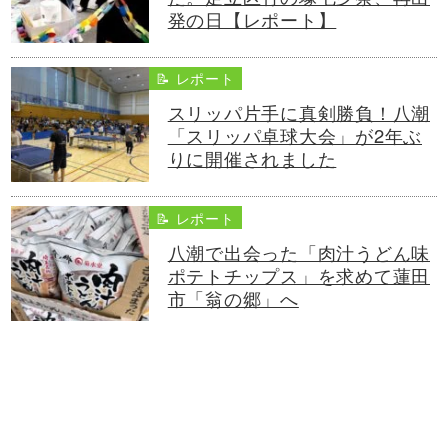
発の日【レポート】
📝 レポート
スリッパ片手に真剣勝負！八潮
「スリッパ卓球大会」が2年ぶ
りに開催されました
📝 レポート
八潮で出会った「肉汁うどん味
ポテトチップス」を求めて蓮田
市「翁の郷」へ