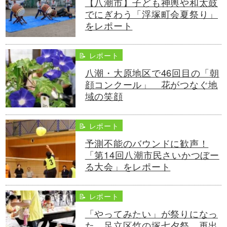
【八潮市】子ども神輿や和太鼓
でにぎわう「浮塚町会夏祭り」
をレポート
📝 レポート
八潮・大原地区で46回目の「朝
顔コンクール」 花がつなぐ地
域の笑顔
📝 レポート
予測不能のバウンドに歓声！
「第14回八潮市民さいかつぼー
る大会」をレポート
📝 レポート
「やってみたい」が祭りになっ
た。足立区竹の塚七夕祭、再出