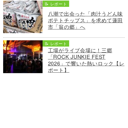
📝 レポート
八潮で出会った「肉汁うどん味
ポテトチップス」を求めて蓮田
市「翁の郷」へ
📝 レポート
工場がライブ会場に！三郷
「ROCK JUNKIE FEST
2026」で響いた熱いロック【レ
ポート】