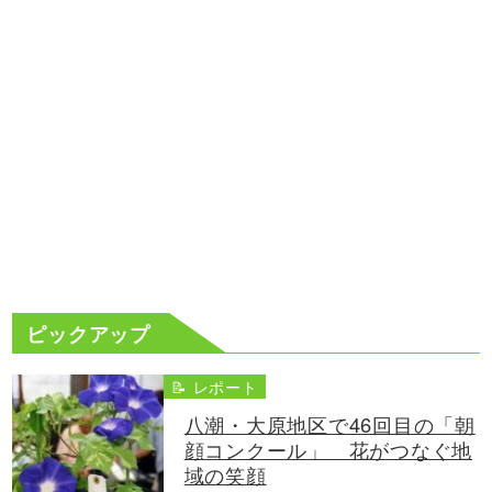
ピックアップ
📝 レポート
八潮・大原地区で46回目の「朝
顔コンクール」 花がつなぐ地
域の笑顔