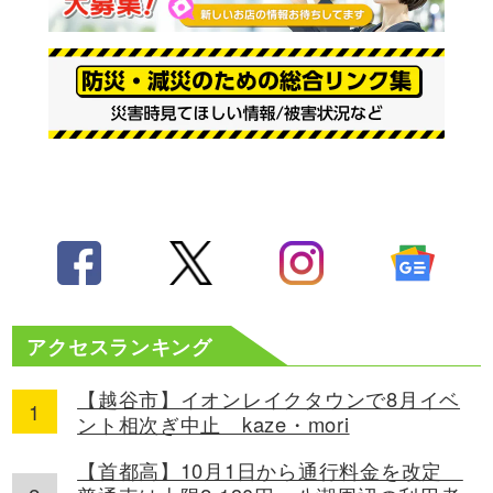
アクセスランキング
【越谷市】イオンレイクタウンで8月イベ
ント相次ぎ中止 kaze・mori
【首都高】10月1日から通行料金を改定