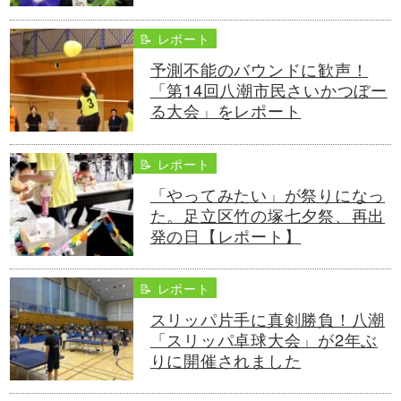
📝 レポート
予測不能のバウンドに歓声！
「第14回八潮市民さいかつぼー
る大会」をレポート
📝 レポート
「やってみたい」が祭りになっ
た。足立区竹の塚七夕祭、再出
発の日【レポート】
📝 レポート
スリッパ片手に真剣勝負！八潮
「スリッパ卓球大会」が2年ぶ
りに開催されました