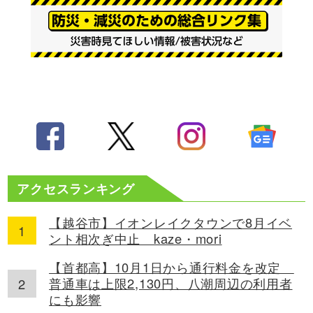
アクセスランキング
【越谷市】イオンレイクタウンで8月イベ
ント相次ぎ中止 kaze・mori
【首都高】10月1日から通行料金を改定
普通車は上限2,130円、八潮周辺の利用者
にも影響