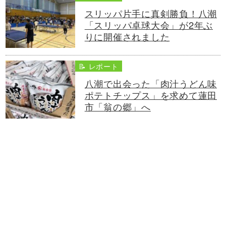
スリッパ片手に真剣勝負！八潮
「スリッパ卓球大会」が2年ぶ
りに開催されました
📝 レポート
八潮で出会った「肉汁うどん味
ポテトチップス」を求めて蓮田
市「翁の郷」へ