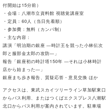
付開始は15分前）
・会場：八潮市立資料館 視聴覚講座室
・定員：60人（当日先着順）
・参加費：無料（カンパ制）
・主な内容：
講演「明治期の銀座 ―時計王を競った小林伝次
郎と服部金太郎の攻防―」
報告「銀座初の時計塔150年 ―それは小林時計
店から始まった―」
銀座まち歩き報告、質疑応答・意見交換 ほか
アクセスは、東武スカイツリーライン草加駅東口
からバス利用、またはつくばエクスプレス八潮駅
北口からバス利用が案内されています。駐車場