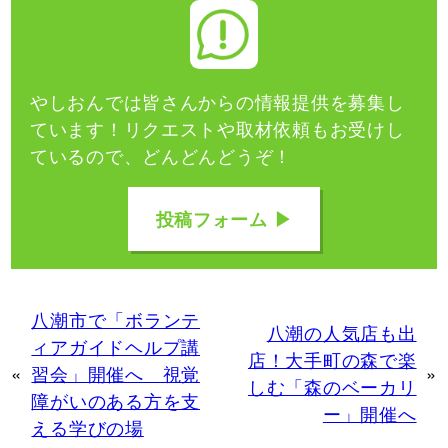
やしおんでは皆さんからの情報提供を募集し
ています！
リクエストや取材依頼もお受けし
ているので、どんどんどうぞ！
投稿フォーム ▶
八潮市で「ボランテ
八潮の人気店も出
ィアガイドヘルプ講
店！大手町の森で楽
«
習会」開催へ 視覚
»
しむ「森のベーカリ
障がいのある方を支
ー」開催へ
える学びの場