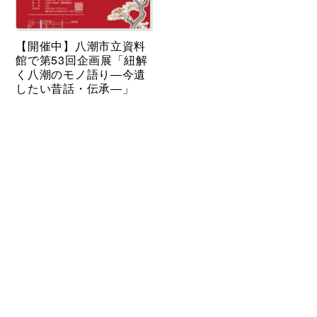
【開催中】八潮市立資料
館で第53回企画展「紐解
く八潮のモノ語り―今遺
したい昔話・伝承―」