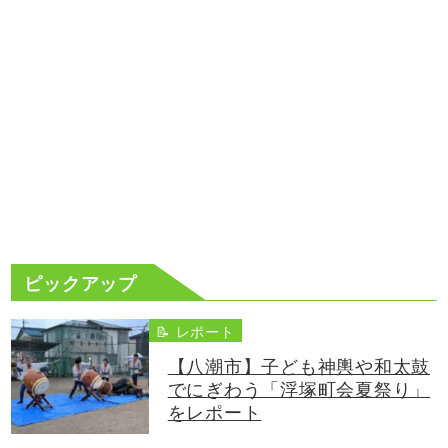
ピックアップ
📝 レポート
【八潮市】子ども神輿や和太鼓
でにぎわう「浮塚町会夏祭り」
をレポート