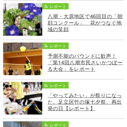
📝 レポート
八潮・大原地区で46回目の「朝
顔コンクール」 花がつなぐ地
域の笑顔
📝 レポート
予測不能のバウンドに歓声！
「第14回八潮市民さいかつぼー
る大会」をレポート
📝 レポート
「やってみたい」が祭りになっ
た。足立区竹の塚七夕祭、再出
発の日【レポート】
📝 レポート