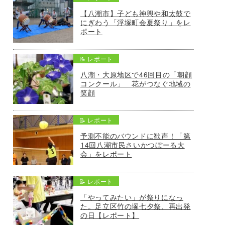
【八潮市】子ども神輿や和太鼓で
にぎわう「浮塚町会夏祭り」をレ
ポート
📝 レポート
八潮・大原地区で46回目の「朝顔
コンクール」 花がつなぐ地域の
笑顔
📝 レポート
予測不能のバウンドに歓声！「第
14回八潮市民さいかつぼーる大
会」をレポート
📝 レポート
「やってみたい」が祭りになっ
た。足立区竹の塚七夕祭、再出発
の日【レポート】