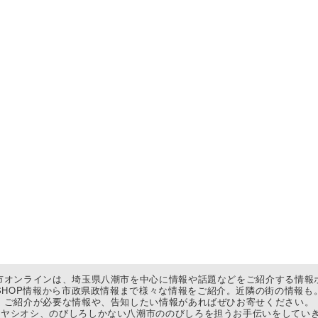
市オンラインは、埼玉県八潮市を中心に情報や話題などをご紹介する情報
SHOP情報から市政県政情報まで様々な情報をご紹介。近隣の街の情報も
ご紹介が必要な情報や、告知したい情報があればぜひお寄せください。
ヤシオシ、のびしろしかない八潮市ののびしろを担うお手伝いをしていき