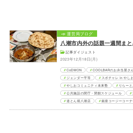
📣 運営局ブログ
八潮市内外の話題一週間まとめ【
記事ダイジェスト
2023年12月18日(月)
CoDMON
COOLBARのお弁当屋さ
ジェンダー平等
スポチャレ in やし
やしおコミュニティ未来塾
りらーと
公共施設の閉庁・閉館スケジュール
道とん堀八潮店
銀座コージーコーナ