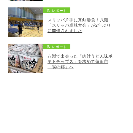
📝 レポート
スリッパ片手に真剣勝負！八潮
「スリッパ卓球大会」が2年ぶり
に開催されました
📝 レポート
八潮で出会った「肉汁うどん味ポ
テトチップス」を求めて蓮田市
「翁の郷」へ