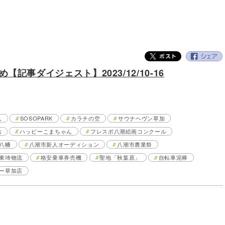
記事ダイジェスト】2023/12/10-16
ん
SOSOPARK
カラチの空
サウナヘヴン草加
お
ハッピーこまちゃん
フレスポ八潮絵画コンクール
八幡
八潮市新人オーディション
八潮市農業祭
東埼物流
格安乗車券売機
聖地「秋葉原」
自転車泥棒
ー草加店