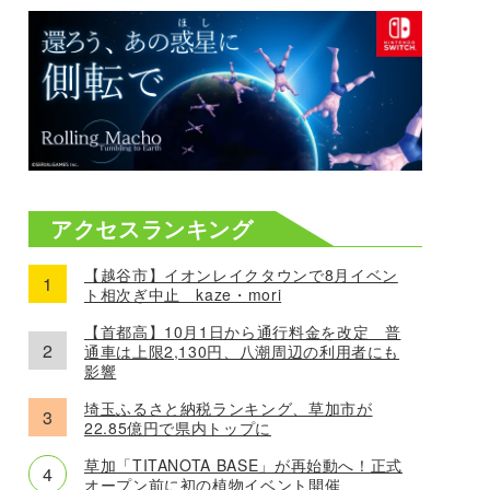
アクセスランキング
【越谷市】イオンレイクタウンで8月イベン
ト相次ぎ中止 kaze・mori
【首都高】10月1日から通行料金を改定 普
通車は上限2,130円、八潮周辺の利用者にも
影響
埼玉ふるさと納税ランキング、草加市が
22.85億円で県内トップに
草加「TITANOTA BASE」が再始動へ！正式
オープン前に初の植物イベント開催