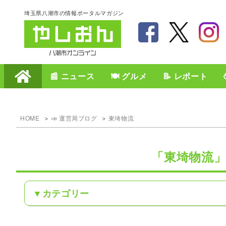
埼玉県八潮市の情報ポータルマガジン
📰 ニュース
🍽️ グルメ
📝 レポート
HOME
📣 運営局ブログ
東埼物流
「東埼物流
カテゴリー