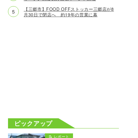
【三郷市】FOOD OFFストッカー三郷店が8
月30日で閉店へ 約19年の営業に幕
ピックアップ
📝 レポート