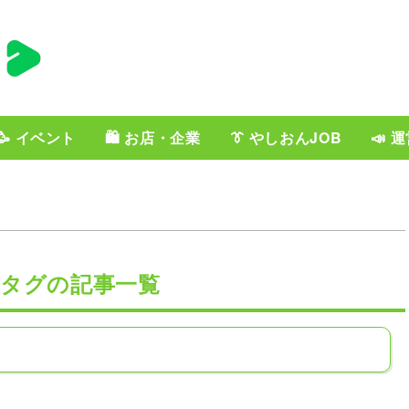
🥳 イベント
🛍️ お店・企業
👔 やしおんJOB
📣 
」タグの記事一覧