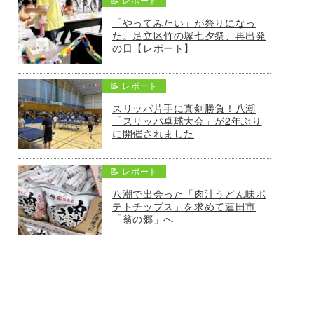
「やってみたい」が祭りになっ
た。足立区竹の塚七夕祭、再出発
の日【レポート】
📝 レポート
スリッパ片手に真剣勝負！八潮
「スリッパ卓球大会」が2年ぶり
に開催されました
📝 レポート
八潮で出会った「肉汁うどん味ポ
テトチップス」を求めて蓮田市
「翁の郷」へ