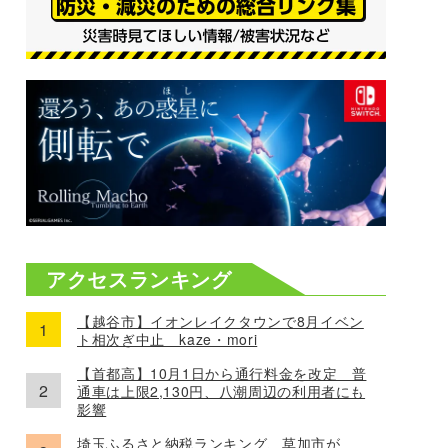
アクセスランキング
【越谷市】イオンレイクタウンで8月イベン
ト相次ぎ中止 kaze・mori
【首都高】10月1日から通行料金を改定 普
通車は上限2,130円、八潮周辺の利用者にも
影響
埼玉ふるさと納税ランキング、草加市が