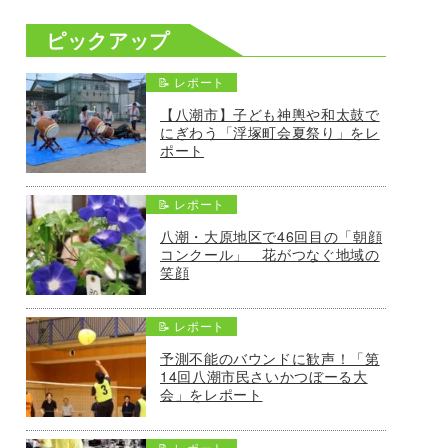
ピックアップ
📝 レポート
【八潮市】子ども神輿や和太鼓で
にぎわう「浮塚町会夏祭り」をレ
ポート
📝 レポート
八潮・大原地区で46回目の「朝顔
コンクール」 花がつなぐ地域の
笑顔
📝 レポート
予測不能のバウンドに歓声！「第
14回八潮市民さいかつぼーる大
会」をレポート
📝 レポート