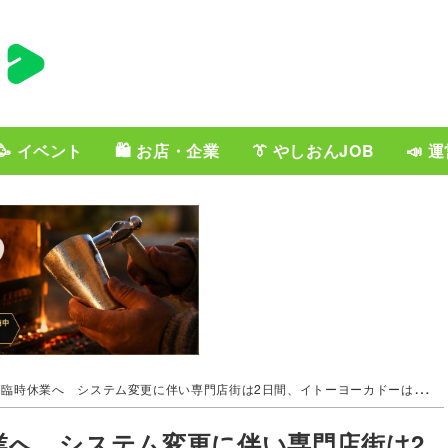
🥳 イベント
🛍️ お店・企業
👔 やしおんJOB
📣 
臨時休業へ システム変更に伴い専門店街は2日間、イトーヨーカドーは3日間休業
業へ システム変更に伴い専門店街は2