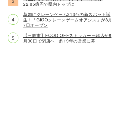
22.85億円で県内トップに
草加にクレーンゲーム213台の新スポット誕
生！「GiGOクレーンゲームオアシス」が8月
7日オープン
【三郷市】FOOD OFFストッカー三郷店が8
月30日で閉店へ 約19年の営業に幕