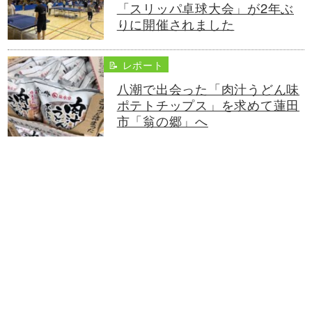
「スリッパ卓球大会」が2年ぶ
りに開催されました
📝 レポート
八潮で出会った「肉汁うどん味
ポテトチップス」を求めて蓮田
市「翁の郷」へ