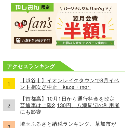
アクセスランキング
【越谷市】イオンレイクタウンで8月イベ
ント相次ぎ中止 kaze・mori
【首都高】10月1日から通行料金を改定
普通車は上限2,130円、八潮周辺の利用者
にも影響
埼玉ふるさと納税ランキング、草加市が