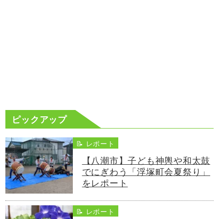
ピックアップ
📝 レポート
【八潮市】子ども神輿や和太鼓
でにぎわう「浮塚町会夏祭り」
をレポート
📝 レポート