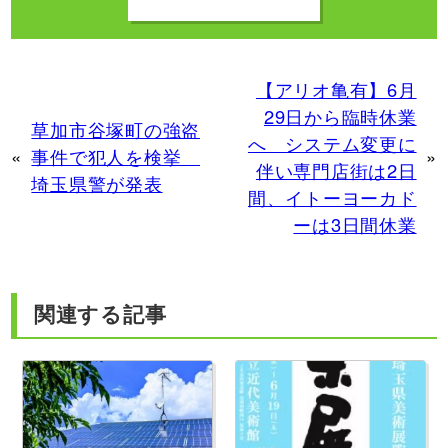
【アリオ亀有】6月
29日から臨時休業
草加市谷塚町の強盗
へ システム変更に
«
事件で犯人を検挙
»
伴い専門店街は2日
埼玉県警が発表
間、イトーヨーカド
ーは3日間休業
関連する記事