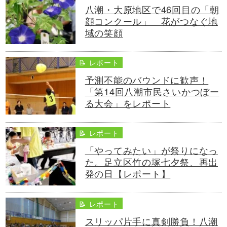
八潮・大原地区で46回目の「朝
顔コンクール」 花がつなぐ地
域の笑顔
📝 レポート
予測不能のバウンドに歓声！
「第14回八潮市民さいかつぼー
る大会」をレポート
📝 レポート
「やってみたい」が祭りになっ
た。足立区竹の塚七夕祭、再出
発の日【レポート】
📝 レポート
スリッパ片手に真剣勝負！八潮