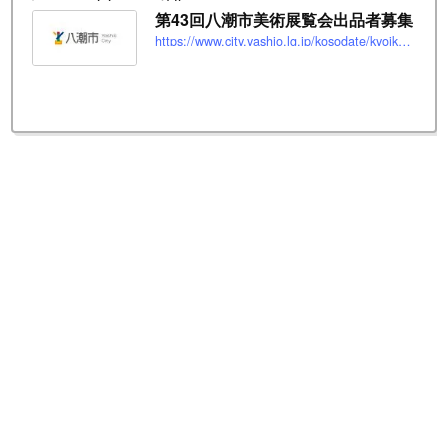
第43回八潮市美術展覧会出品者募集
https://www.city.yashio.lg.jp/kosodate/kyoiku/shakaikyoiku/kominkan/bunkakyokai/bijutsuten-moushikom.html