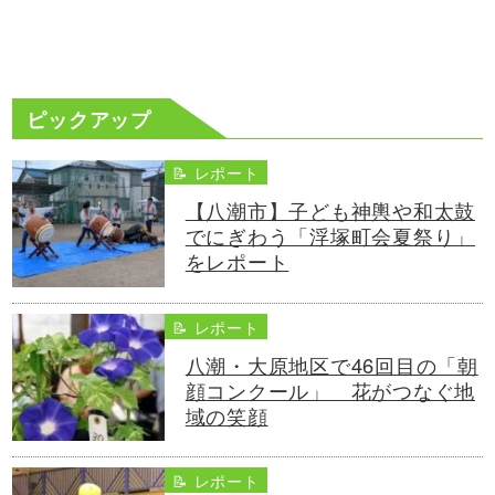
ピックアップ
📝 レポート
【八潮市】子ども神輿や和太鼓
でにぎわう「浮塚町会夏祭り」
をレポート
📝 レポート
八潮・大原地区で46回目の「朝
顔コンクール」 花がつなぐ地
域の笑顔
📝 レポート