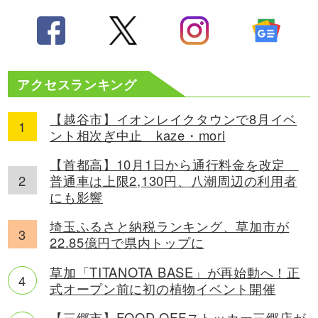
アクセスランキング
【越谷市】イオンレイクタウンで8月イベ
ント相次ぎ中止 kaze・mori
【首都高】10月1日から通行料金を改定
普通車は上限2,130円、八潮周辺の利用者
にも影響
埼玉ふるさと納税ランキング、草加市が
22.85億円で県内トップに
草加「TITANOTA BASE」が再始動へ！正
式オープン前に初の植物イベント開催
【三郷市】FOOD OFFストッカー三郷店が