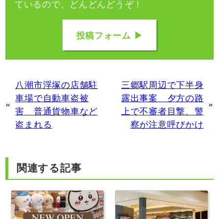
ているので、どんどんどうぞ！
投稿フォーム ▶
八潮市浮塚の店舗駐
三郷駅周辺で下半身
車場で自動車盗被
露出事案 夕方の路
«
»
害 普通貨物車など
上で不審者目撃、警
盗まれる
察が注意呼びかけ
関連する記事