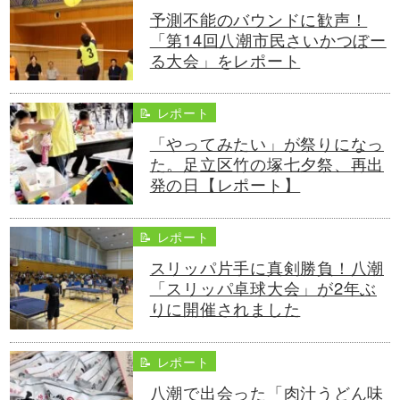
予測不能のバウンドに歓声！
「第14回八潮市民さいかつぼー
る大会」をレポート
📝 レポート
「やってみたい」が祭りになっ
た。足立区竹の塚七夕祭、再出
発の日【レポート】
📝 レポート
スリッパ片手に真剣勝負！八潮
「スリッパ卓球大会」が2年ぶ
りに開催されました
📝 レポート
八潮で出会った「肉汁うどん味