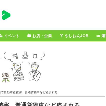
🥳 イベント
🛍️ お店・企業
👔 やしおんJOB
📣 
場で自動車盗被害 普通貨物車など盗まれる
被害 普通貨物車など盗まれる