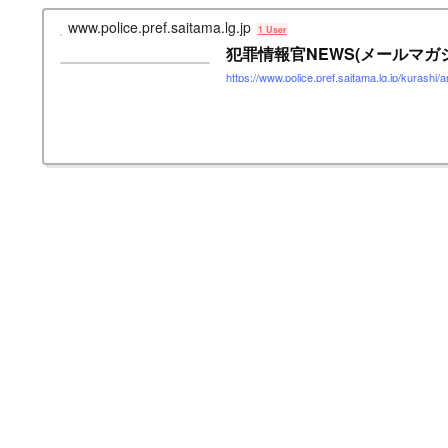
www.police.pref.saitama.lg.jp
1 User
犯罪情報官NEWS(メールマガ
https://www.police.pref.saitama.lg.jp/kurashi/a