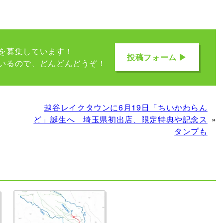
を募集しています！
投稿フォーム ▶
いるので、どんどんどうぞ！
越谷レイクタウンに6月19日「ちいかわらん
ど」誕生へ 埼玉県初出店、限定特典や記念ス
»
タンプも