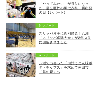
「やってみたい」が祭りになっ
た。足立区竹の塚七夕祭、再出発
の日【レポート】
📝 レポート
スリッパ片手に真剣勝負！八潮
「スリッパ卓球大会」が2年ぶり
に開催されました
📝 レポート
八潮で出会った「肉汁うどん味ポ
テトチップス」を求めて蓮田市
「翁の郷」へ