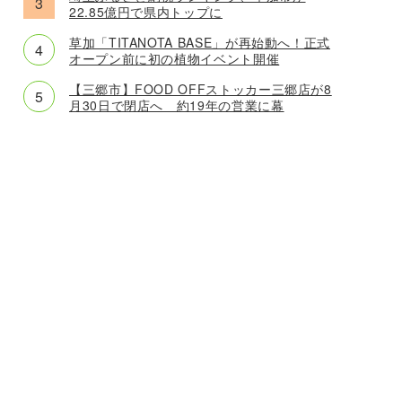
22.85億円で県内トップに
草加「TITANOTA BASE」が再始動へ！正式
オープン前に初の植物イベント開催
【三郷市】FOOD OFFストッカー三郷店が8
月30日で閉店へ 約19年の営業に幕