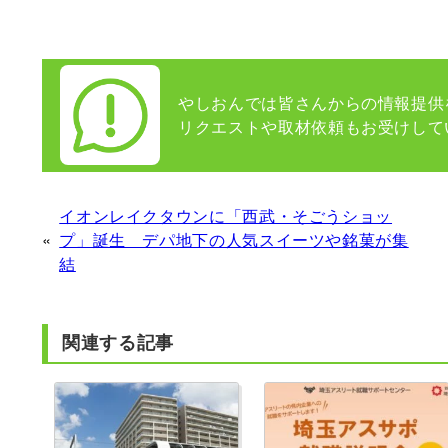
やしおんでは皆さんからの情報提供
リクエストや取材依頼もお受けして
イオンレイクタウンに「西武・そごうショッ
«
プ」誕生 デパ地下の人気スイーツや銘菓が集
結
関連する記事