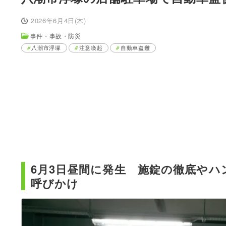
2026年6月4日(木)
事件・事故・防災
八潮市浮塚
注意喚起
自動車盗難
6月3日昼間に発生 施錠の徹底や
呼びかけ