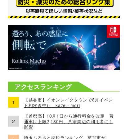
アクセスランキング
【越谷市】イオンレイクタウンで8月イベン
ト相次ぎ中止 kaze・mori
【首都高】10月1日から通行料金を改定 普
通車は上限2,130円、八潮周辺の利用者にも
影響
埼玉ふるさと納税ランキング、草加市が