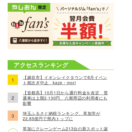
アクセスランキング
【越谷市】イオンレイクタウンで8月イベン
ト相次ぎ中止 kaze・mori
【首都高】10月1日から通行料金を改定 普
通車は上限2,130円、八潮周辺の利用者にも
影響
埼玉ふるさと納税ランキング、草加市が
22.85億円で県内トップに
草加にクレーンゲーム213台の新スポット誕