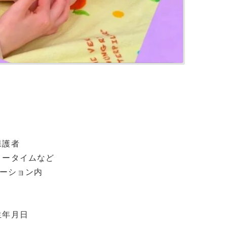
保護者
ィータイムなど
レーション内
生年月日