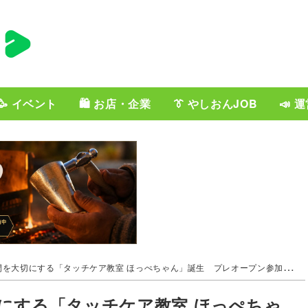
🥳 イベント
🛍️ お店・企業
👔 やしおんJOB
📣 
大切にする「タッチケア教室 ほっぺちゃん」誕生 プレオープン参加者募集中
にする「タッチケア教室 ほっぺちゃ