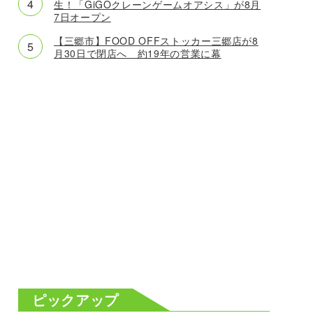
生！「GiGOクレーンゲームオアシス」が8月
7日オープン
【三郷市】FOOD OFFストッカー三郷店が8
月30日で閉店へ 約19年の営業に幕
ピックアップ