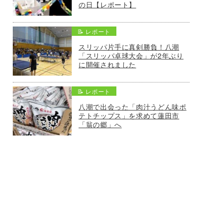
の日【レポート】
📝 レポート
スリッパ片手に真剣勝負！八潮
「スリッパ卓球大会」が2年ぶり
に開催されました
📝 レポート
八潮で出会った「肉汁うどん味ポ
テトチップス」を求めて蓮田市
「翁の郷」へ