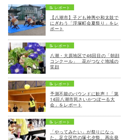
📝 レポート
【八潮市】子ども神輿や和太鼓で
にぎわう「浮塚町会夏祭り」をレ
ポート
📝 レポート
八潮・大原地区で46回目の「朝顔
コンクール」 花がつなぐ地域の
笑顔
📝 レポート
予測不能のバウンドに歓声！「第
14回八潮市民さいかつぼーる大
会」をレポート
📝 レポート
「やってみたい」が祭りになっ
た。足立区竹の塚七夕祭、再出発