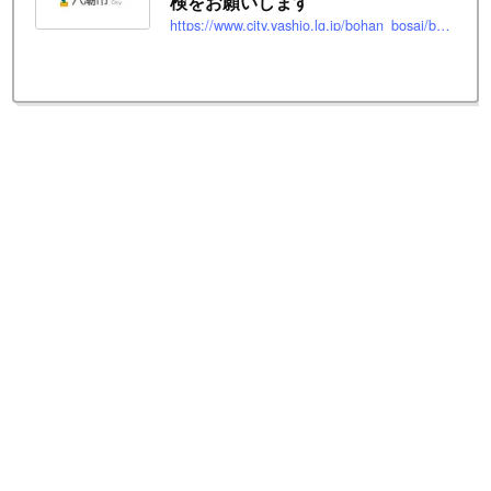
検をお願いします
https://www.city.yashio.lg.jp/bohan_bosai/bosai/saigaihenosonae/jishinhenosonae/jisinn_burokku.html