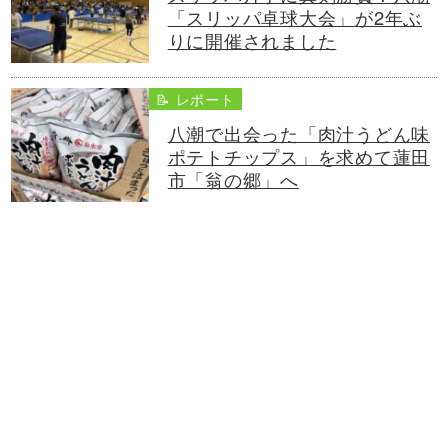
「スリッパ卓球大会」が2年ぶ
りに開催されました
📝 レポート
八潮で出会った「肉汁うどん味
ポテトチップス」を求めて蓮田
市「翁の郷」へ