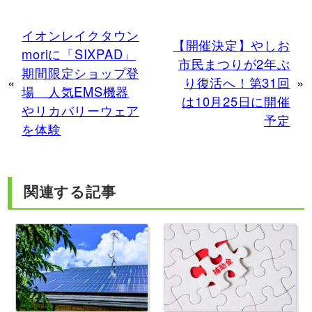
イオンレイクタウン
【開催決定】やしお
moriに「SIXPAD」
市民まつりが2年ぶ
期間限定ショップ登
«
り復活へ！第31回
»
場 人気EMS機器
は10月25日に開催
やリカバリーウェア
予定
を体験
関連する記事