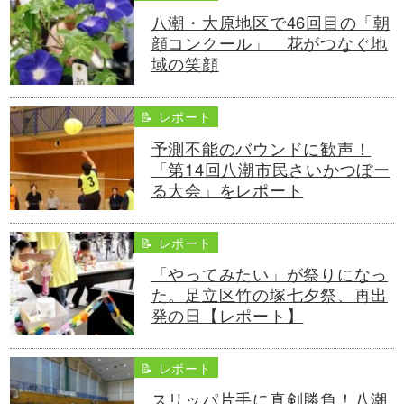
八潮・大原地区で46回目の「朝
顔コンクール」 花がつなぐ地
域の笑顔
📝 レポート
予測不能のバウンドに歓声！
「第14回八潮市民さいかつぼー
る大会」をレポート
📝 レポート
「やってみたい」が祭りになっ
た。足立区竹の塚七夕祭、再出
発の日【レポート】
📝 レポート
スリッパ片手に真剣勝負！八潮