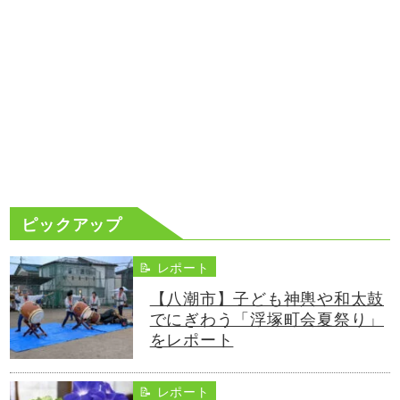
ピックアップ
📝 レポート
【八潮市】子ども神輿や和太鼓
でにぎわう「浮塚町会夏祭り」
をレポート
📝 レポート