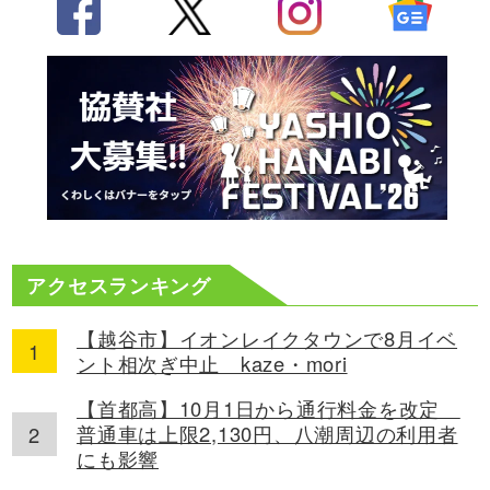
アクセスランキング
【越谷市】イオンレイクタウンで8月イベ
ント相次ぎ中止 kaze・mori
【首都高】10月1日から通行料金を改定
普通車は上限2,130円、八潮周辺の利用者
にも影響