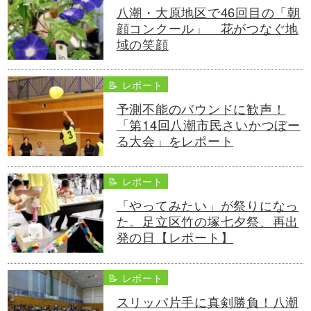
八潮・大原地区で46回目の「朝
顔コンクール」 花がつなぐ地
域の笑顔
📝 レポート
予測不能のバウンドに歓声！
「第14回八潮市民さいかつぼー
る大会」をレポート
📝 レポート
「やってみたい」が祭りになっ
た。足立区竹の塚七夕祭、再出
発の日【レポート】
📝 レポート
スリッパ片手に真剣勝負！八潮