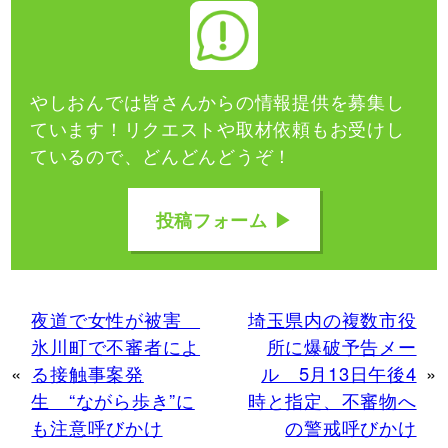
やしおんでは皆さんからの情報提供を募集し
ています！
リクエストや取材依頼もお受けし
ているので、どんどんどうぞ！
投稿フォーム ▶
夜道で女性が被害
埼玉県内の複数市役
氷川町で不審者によ
所に爆破予告メー
«
る接触事案発
ル 5月13日午後4
»
生 “ながら歩き”に
時と指定、不審物へ
も注意呼びかけ
の警戒呼びかけ