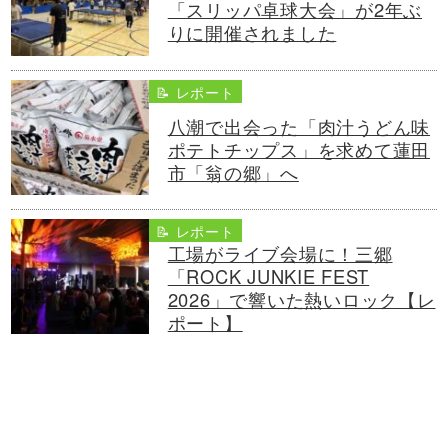
「スリッパ卓球大会」が2年ぶ
りに開催されました
📝 レポート
八潮で出会った「肉汁うどん味
ポテトチップス」を求めて蓮田
市「翁の郷」へ
📝 レポート
工場がライブ会場に！三郷
「ROCK JUNKIE FEST
2026」で響いた熱いロック【レ
ポート】