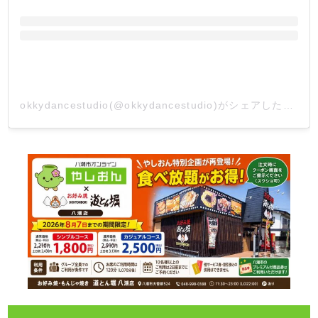
okkydancestudio(@okkydancestudio)がシェアした投稿