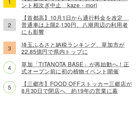
ント相次ぎ中止 kaze・mori
【首都高】10月1日から通行料金を改定
普通車は上限2,130円、八潮周辺の利用者
にも影響
埼玉ふるさと納税ランキング、草加市が
22.85億円で県内トップに
草加「TITANOTA BASE」が再始動へ！正
式オープン前に初の植物イベント開催
【三郷市】FOOD OFFストッカー三郷店が
8月30日で閉店へ 約19年の営業に幕