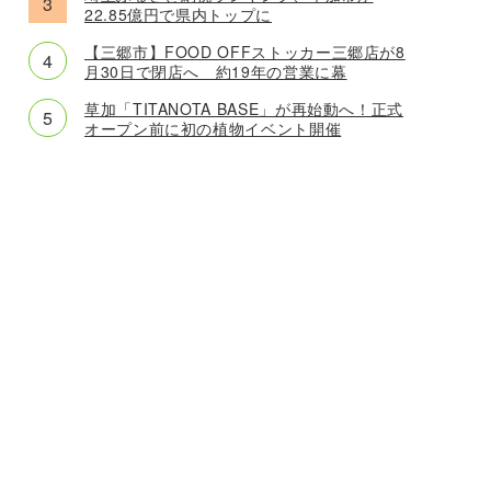
22.85億円で県内トップに
【三郷市】FOOD OFFストッカー三郷店が8
月30日で閉店へ 約19年の営業に幕
草加「TITANOTA BASE」が再始動へ！正式
オープン前に初の植物イベント開催