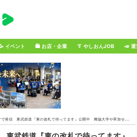
🥳 イベント
🛍️ お店・企業
👔 やしおんJOB
📣 
発信 東武鉄道『東の改札で待ってます』公開中 獨協大学や草加せんべいの庭も登場
 東武鉄道『東の改札で待ってます』