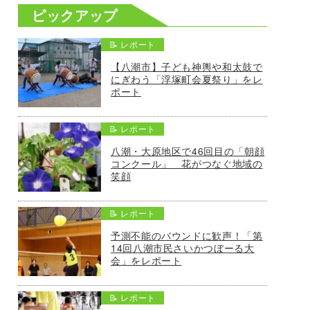
ピックアップ
📝 レポート
【八潮市】子ども神輿や和太鼓で
にぎわう「浮塚町会夏祭り」をレ
ポート
📝 レポート
八潮・大原地区で46回目の「朝顔
コンクール」 花がつなぐ地域の
笑顔
📝 レポート
予測不能のバウンドに歓声！「第
14回八潮市民さいかつぼーる大
会」をレポート
📝 レポート