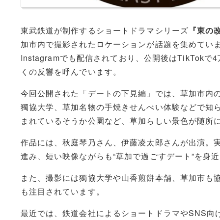
東武鉄道が制作するショートドラマシリーズ
『東の
加市内で撮影されたロケーションが話題を集めています。
Instagramでも配信されており、公開後はTikTo
くの反響を呼んでいます。
今回公開された「デートの下見編」では、草加市内
獨協大学
、草加名物の手焼きせんべい体験などで知
まれている
そうか公園
など、草加らしい景色が随所
作品には、秋庭琴乃さん、伊藤凌太郎さんが出演。
進み、短い映像ながらも“草加で過ごすデート”を身
また、撮影には
獨協大学
や山香煎餅本舗、草加市も
も注目されています。
最近では、鉄道会社によるショートドラマやSNS向