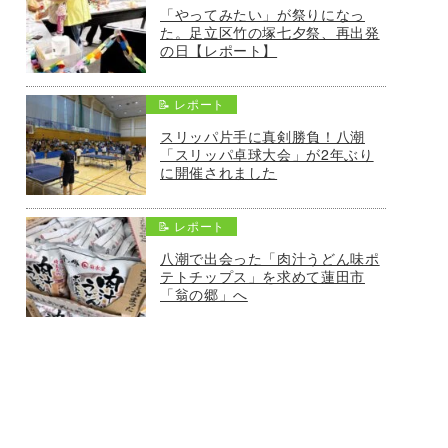
「やってみたい」が祭りになっ
た。足立区竹の塚七夕祭、再出発
の日【レポート】
📝 レポート
スリッパ片手に真剣勝負！八潮
「スリッパ卓球大会」が2年ぶり
に開催されました
📝 レポート
八潮で出会った「肉汁うどん味ポ
テトチップス」を求めて蓮田市
「翁の郷」へ