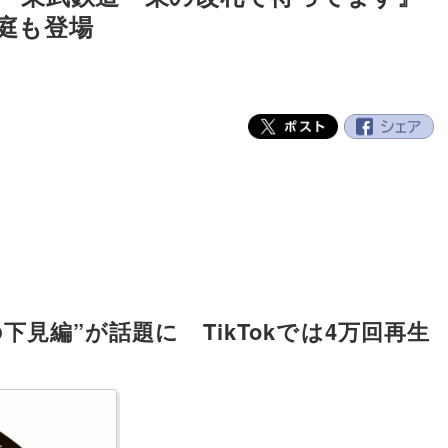
庭も登場
見編”が話題に TikTokでは4万回再生