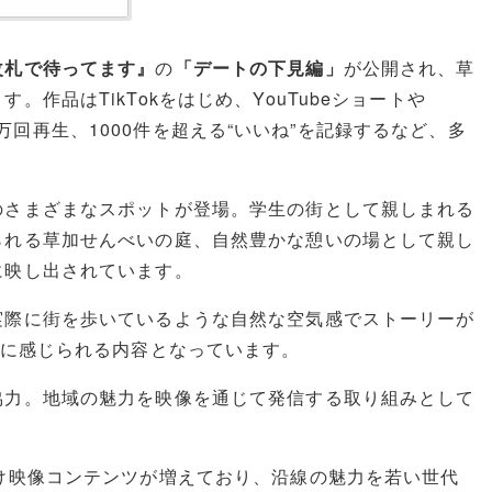
改札で待ってます』
の
「デートの下見編」
が公開され、草
作品はTikTokをはじめ、YouTubeショートや
kで4万回再生、1000件を超える“いいね”を記録するなど、多
のさまざまなスポットが登場。学生の街として親しまれる
られる
草加せんべいの庭
、自然豊かな憩いの場として親し
に映し出されています。
実際に街を歩いているような自然な空気感でストーリーが
近に感じられる内容となっています。
協力。地域の魅力を映像を通じて発信する取り組みとして
け映像コンテンツが増えており、沿線の魅力を若い世代