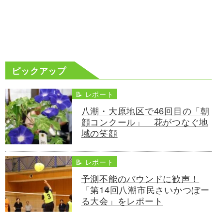
ピックアップ
📝 レポート
八潮・大原地区で46回目の「朝
顔コンクール」 花がつなぐ地
域の笑顔
📝 レポート
予測不能のバウンドに歓声！
「第14回八潮市民さいかつぼー
る大会」をレポート