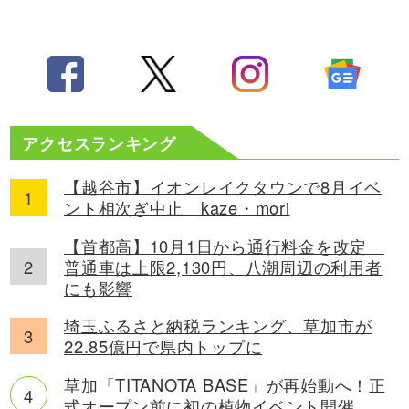
アクセスランキング
【越谷市】イオンレイクタウンで8月イベ
ント相次ぎ中止 kaze・mori
【首都高】10月1日から通行料金を改定
普通車は上限2,130円、八潮周辺の利用者
にも影響
埼玉ふるさと納税ランキング、草加市が
22.85億円で県内トップに
草加「TITANOTA BASE」が再始動へ！正
式オープン前に初の植物イベント開催