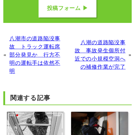
投稿フォーム ▶
八潮市の道路陥没事
八潮の道路陥没事
故 トラック運転席
故 事故発生個所付
«
部分発見か 行方不
»
近での小規模空洞へ
明の運転手は依然不
の補修作業が完了
明
関連する記事