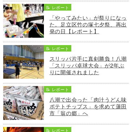
📝 レポート
「やってみたい」が祭りになっ
た。足立区竹の塚七夕祭、再出
発の日【レポート】
📝 レポート
スリッパ片手に真剣勝負！八潮
「スリッパ卓球大会」が2年ぶ
りに開催されました
📝 レポート
八潮で出会った「肉汁うどん味
ポテトチップス」を求めて蓮田
市「翁の郷」へ
📝 レポート