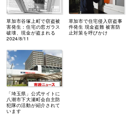
草加市谷塚上町で窃盗被
草加市で住宅侵入窃盗事
害発生：住宅の窓ガラス
件発生 現金盗難 被害防
破壊、現金が盗まれる
止対策を呼びかけ
2024/8/11
「埼玉県」公式サイトに
八潮市下大瀬町会自主防
犯隊の活動が紹介されて
います