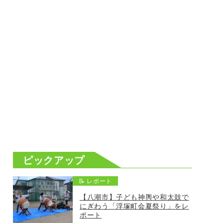
ピックアップ
📝 レポート
【八潮市】子ども神輿や和太鼓で
にぎわう「浮塚町会夏祭り」をレ
ポート