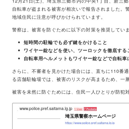
12月21日(土)、埼玉県三郷市内の中央1丁目、新
自転車が盗まれる被害が相次いで報告されました。
地域住民に注意が呼びかけられています。
警察は、被害を防ぐために以下の対策を推奨してい
短時間の駐輪でも必ず鍵をかけること
ワイヤー錠などを使い、ツーロックを徹底する
自転車用ヘルメットもワイヤー錠などで自転車
さらに、不審者を見かけた場合には、直ちに110番
る店舗駐輪場では、被害のリスクが高まるため、一
被害を未然に防ぐためには、住民一人ひとりが防犯
www.police.pref.saitama.lg.jp
1 User
7 Pockets
埼玉県警察ホームページ
https://www.police.pref.saitama.lg.jp