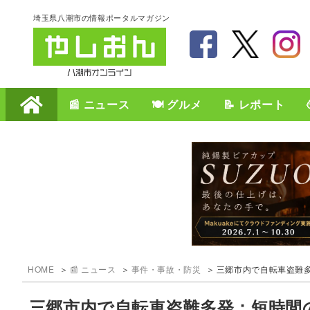
埼玉県八潮市の情報ポータルマガジン
📰 ニュース
🍽️ グルメ
📝 レポート
HOME
📰 ニュース
事件・事故・防災
三郷市内で自転車盗難
三郷市内で自転車盗難多発：短時間