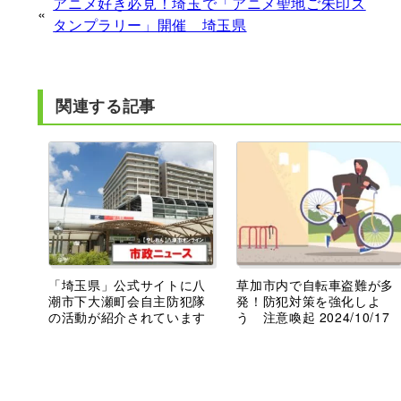
アニメ好き必見！埼玉で「アニメ聖地ご朱印ス
«
タンプラリー」開催 埼玉県
関連する記事
「埼玉県」公式サイトに八
草加市内で自転車盗難が多
潮市下大瀬町会自主防犯隊
発！防犯対策を強化しよ
の活動が紹介されています
う 注意喚起 2024/10/17