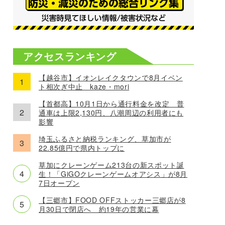
アクセスランキング
【越谷市】イオンレイクタウンで8月イベン
ト相次ぎ中止 kaze・mori
【首都高】10月1日から通行料金を改定 普
通車は上限2,130円、八潮周辺の利用者にも
影響
埼玉ふるさと納税ランキング、草加市が
22.85億円で県内トップに
草加にクレーンゲーム213台の新スポット誕
生！「GiGOクレーンゲームオアシス」が8月
7日オープン
【三郷市】FOOD OFFストッカー三郷店が8
月30日で閉店へ 約19年の営業に幕