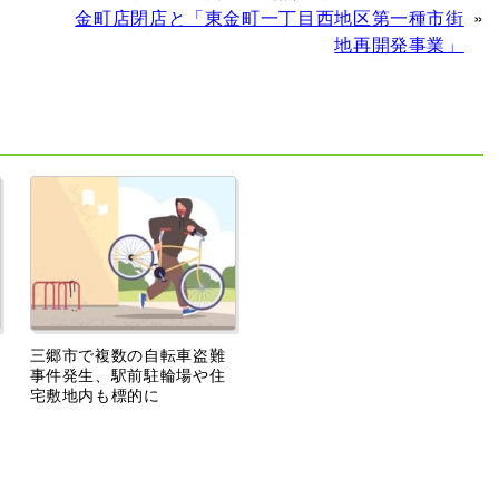
金町店閉店と「東金町一丁目西地区第一種市街
»
地再開発事業」
三郷市で複数の自転車盗難
事件発生、駅前駐輪場や住
宅敷地内も標的に