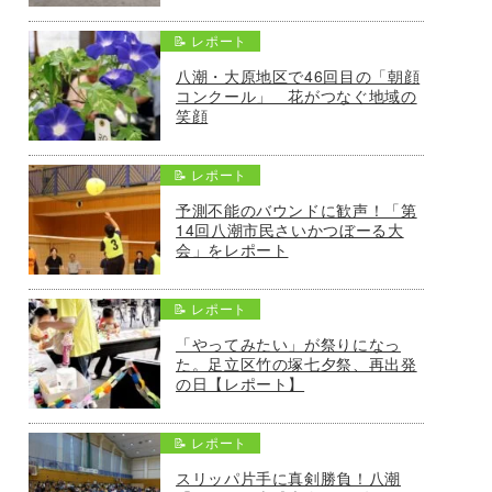
📝 レポート
八潮・大原地区で46回目の「朝顔
コンクール」 花がつなぐ地域の
笑顔
📝 レポート
予測不能のバウンドに歓声！「第
14回八潮市民さいかつぼーる大
会」をレポート
📝 レポート
「やってみたい」が祭りになっ
た。足立区竹の塚七夕祭、再出発
の日【レポート】
📝 レポート
スリッパ片手に真剣勝負！八潮