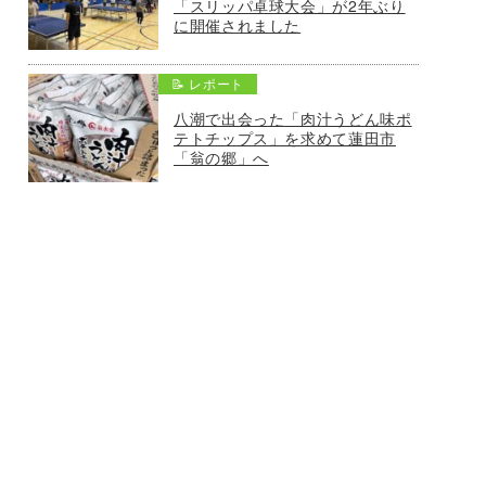
「スリッパ卓球大会」が2年ぶり
に開催されました
📝 レポート
八潮で出会った「肉汁うどん味ポ
テトチップス」を求めて蓮田市
「翁の郷」へ