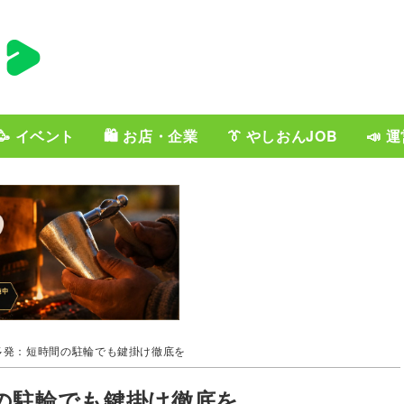
🥳 イベント
🛍️ お店・企業
👔 やしおんJOB
📣 
多発：短時間の駐輪でも鍵掛け徹底を
の駐輪でも鍵掛け徹底を