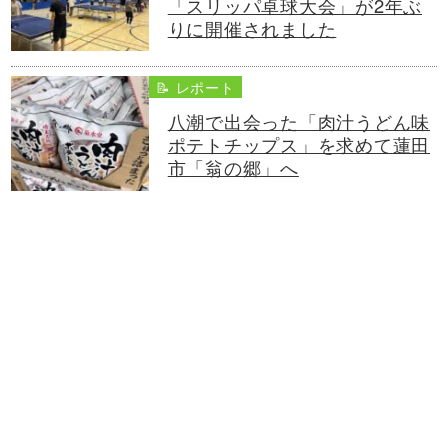
「スリッパ卓球大会」が2年ぶ
りに開催されました
📝 レポート
八潮で出会った「肉汁うどん味
ポテトチップス」を求めて蓮田
市「翁の郷」へ