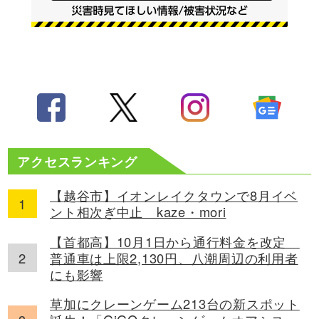
アクセスランキング
【越谷市】イオンレイクタウンで8月イベ
ント相次ぎ中止 kaze・mori
【首都高】10月1日から通行料金を改定
普通車は上限2,130円、八潮周辺の利用者
にも影響
草加にクレーンゲーム213台の新スポット