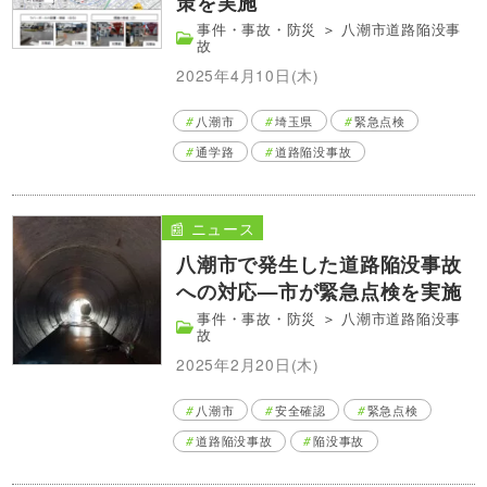
策を実施
事件・事故・防災
＞
八潮市道路陥没事
故
2025年4月10日(木)
八潮市
埼玉県
緊急点検
通学路
道路陥没事故
📰 ニュース
八潮市で発生した道路陥没事故
への対応—市が緊急点検を実施
事件・事故・防災
＞
八潮市道路陥没事
故
2025年2月20日(木)
八潮市
安全確認
緊急点検
道路陥没事故
陥没事故