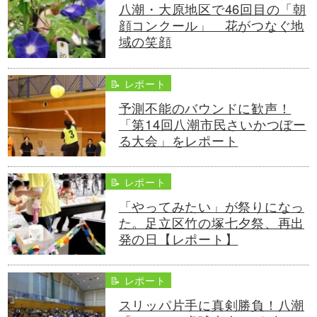
八潮・大原地区で46回目の「朝
顔コンクール」 花がつなぐ地
域の笑顔
📝 レポート
予測不能のバウンドに歓声！
「第14回八潮市民さいかつぼー
る大会」をレポート
📝 レポート
「やってみたい」が祭りになっ
た。足立区竹の塚七夕祭、再出
発の日【レポート】
📝 レポート
スリッパ片手に真剣勝負！八潮