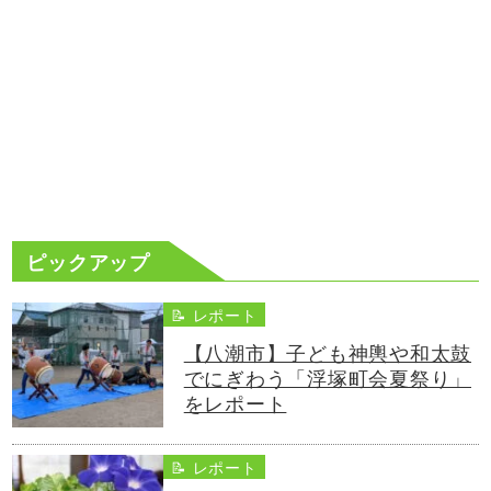
ピックアップ
📝 レポート
【八潮市】子ども神輿や和太鼓
でにぎわう「浮塚町会夏祭り」
をレポート
📝 レポート