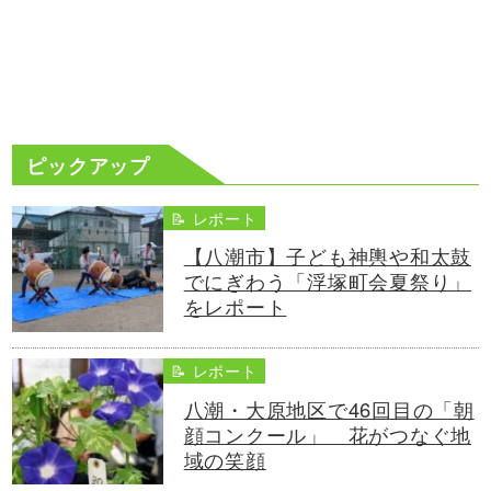
ピックアップ
📝 レポート
【八潮市】子ども神輿や和太鼓
でにぎわう「浮塚町会夏祭り」
をレポート
📝 レポート
八潮・大原地区で46回目の「朝
顔コンクール」 花がつなぐ地
域の笑顔