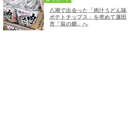
八潮で出会った「肉汁うどん味
ポテトチップス」を求めて蓮田
市「翁の郷」へ