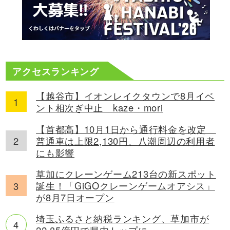
アクセスランキング
【越谷市】イオンレイクタウンで8月イベ
ント相次ぎ中止 kaze・mori
【首都高】10月1日から通行料金を改定
普通車は上限2,130円、八潮周辺の利用者
にも影響
草加にクレーンゲーム213台の新スポット
誕生！「GiGOクレーンゲームオアシス」
が8月7日オープン
埼玉ふるさと納税ランキング、草加市が