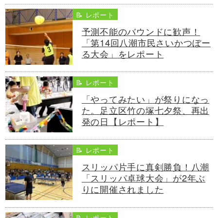
📝 レポート
予測不能のバウンドに歓声！
「第14回八潮市民さいかつぼー
る大会」をレポート
📝 レポート
「やってみたい」が祭りになっ
た。足立区竹の塚七夕祭、再出
発の日【レポート】
📝 レポート
スリッパ片手に真剣勝負！八潮
「スリッパ卓球大会」が2年ぶ
りに開催されました
📝 レポート