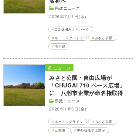
名称へ
県政ニュース
2026年7月1日(水)
OGISHIみさとパーク
ネーミングライツ
みさと公園
埼玉県
📰 ニュース
みさと公園・自由広場が
「CHUGAI 710 ベース広場」
に 八潮市企業が命名権取得
県政ニュース
2026年1月9日(金)
ネーミングライツ
みさと公園
三郷市
中外油化学工業が