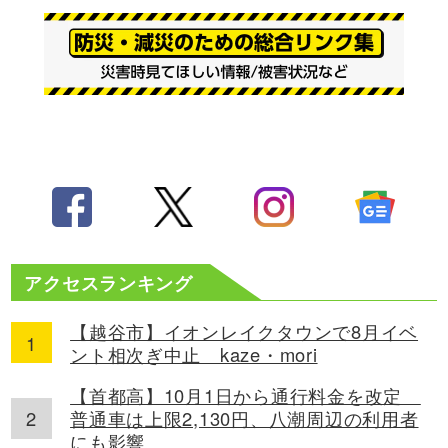
アクセスランキング
【越谷市】イオンレイクタウンで8月イベ
ント相次ぎ中止 kaze・mori
【首都高】10月1日から通行料金を改定
普通車は上限2,130円、八潮周辺の利用者
にも影響