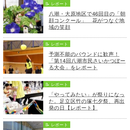
📝 レポート
八潮・大原地区で46回目の「朝
顔コンクール」 花がつなぐ地
域の笑顔
📝 レポート
予測不能のバウンドに歓声！
「第14回八潮市民さいかつぼー
る大会」をレポート
📝 レポート
「やってみたい」が祭りになっ
た。足立区竹の塚七夕祭、再出
発の日【レポート】
📝 レポート