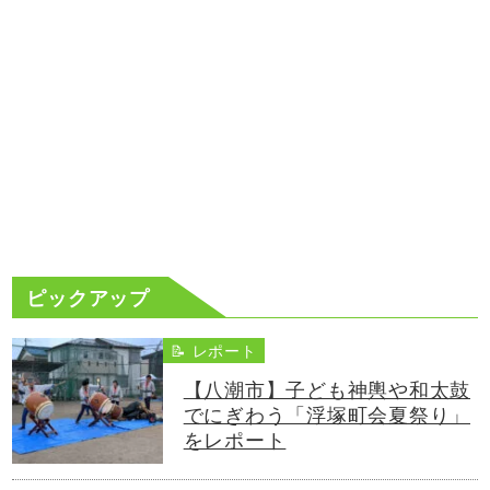
ピックアップ
📝 レポート
【八潮市】子ども神輿や和太鼓
でにぎわう「浮塚町会夏祭り」
をレポート