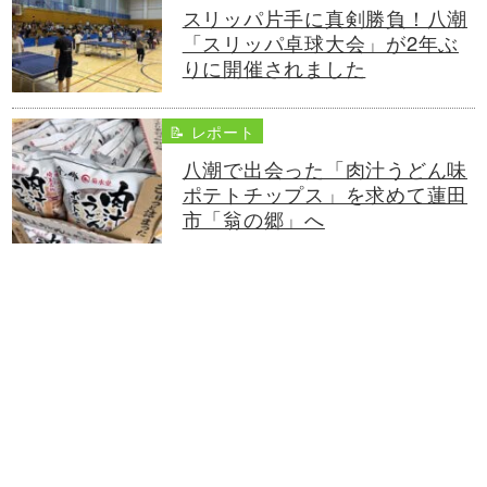
スリッパ片手に真剣勝負！八潮
「スリッパ卓球大会」が2年ぶ
りに開催されました
📝 レポート
八潮で出会った「肉汁うどん味
ポテトチップス」を求めて蓮田
市「翁の郷」へ