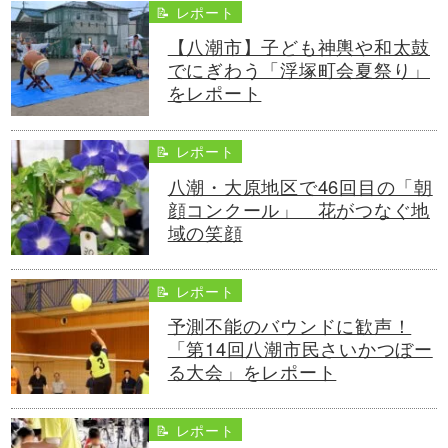
📝 レポート
【八潮市】子ども神輿や和太鼓
でにぎわう「浮塚町会夏祭り」
をレポート
📝 レポート
八潮・大原地区で46回目の「朝
顔コンクール」 花がつなぐ地
域の笑顔
📝 レポート
予測不能のバウンドに歓声！
「第14回八潮市民さいかつぼー
る大会」をレポート
📝 レポート