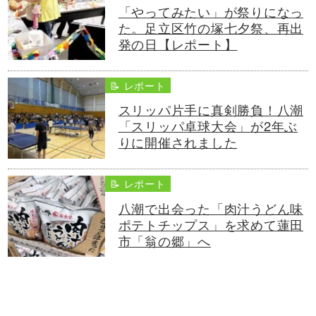
「やってみたい」が祭りになっ
た。足立区竹の塚七夕祭、再出
発の日【レポート】
📝 レポート
スリッパ片手に真剣勝負！八潮
「スリッパ卓球大会」が2年ぶ
りに開催されました
📝 レポート
八潮で出会った「肉汁うどん味
ポテトチップス」を求めて蓮田
市「翁の郷」へ