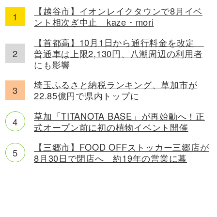
【越谷市】イオンレイクタウンで8月イベ
ント相次ぎ中止 kaze・mori
【首都高】10月1日から通行料金を改定
普通車は上限2,130円、八潮周辺の利用者
にも影響
埼玉ふるさと納税ランキング、草加市が
22.85億円で県内トップに
草加「TITANOTA BASE」が再始動へ！正
式オープン前に初の植物イベント開催
【三郷市】FOOD OFFストッカー三郷店が
8月30日で閉店へ 約19年の営業に幕