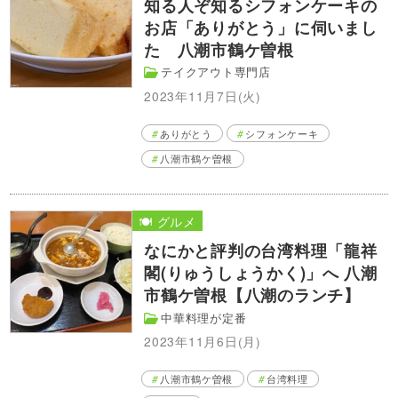
知る人ぞ知るシフォンケーキの
お店「ありがとう」に伺いまし
た 八潮市鶴ケ曽根
テイクアウト専門店
2023年11月7日(火)
ありがとう
シフォンケーキ
八潮市鶴ケ曽根
🍽️ グルメ
なにかと評判の台湾料理「龍祥
閣(りゅうしょうかく)」へ 八潮
市鶴ケ曽根【八潮のランチ】
中華料理が定番
2023年11月6日(月)
八潮市鶴ケ曽根
台湾料理