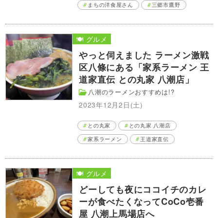
まちの洋食屋さん
三郷市鷹野
🍽️ グルメ
やっと伺えました ラーメン激戦
区八條にある「家系ラーメン 王
道家直伝 との丸家 八潮店」
八潮のラーメンおすすめは!?
2023年12月2日(土)
との丸家
との丸家 八潮店
家系ラーメン
王道家直伝
🍽️ グルメ
どーしても夜にココイチのカレ
ーが食べたくなってCoCo壱番
屋 八潮上馬場店へ