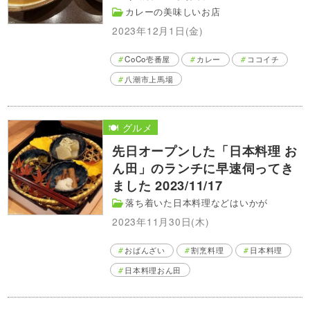
カレーの美味しいお店
2023年12月1日(金)
CoCo壱番屋
カレー
ココイチ
八潮市上馬場
🍽️ グルメ
先日オープンした「日本料理 お
ん田」のランチに早速伺ってき
ました 2023/11/17
落ち着いた日本料理などはいかが
2023年11月30日(木)
おばんざい
割烹料理
日本料理
日本料理おん田