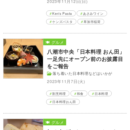
2023年11月12日(日)
Ken's Pasta
あさみワイン
ケンズパスタ
草加市稲荷
🍽️ グルメ
八潮市中央「日本料理 おん田」
一足先にオープン前のお披露目
をご報告
落ち着いた日本料理などはいかが
2023年11月7日(火)
割烹料理
和食
日本料理
日本料理おん田
🍽️ グルメ