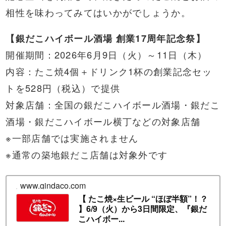
相性を味わってみてはいかがでしょうか。
【銀だこハイボール酒場 創業17周年記念祭】
開催期間：2026年6月9日（火）～11日（木）
内容：たこ焼4個＋ドリンク1杯の創業記念セッ
トを528円（税込）で提供
対象店舗：全国の銀だこハイボール酒場・銀だこ
酒場・銀だこハイボール横丁などの対象店舗
※一部店舗では実施されません
※通常の築地銀だこ店舗は対象外です
www.gindaco.com
【 たこ焼×生ビール “ほぼ半額”！？
】6/9（火）から3日間限定、『銀だ
こハイボー...