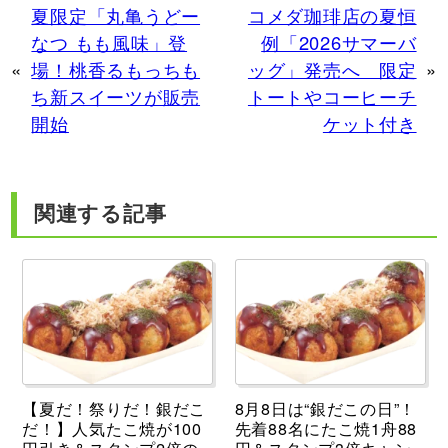
夏限定「丸亀うどー
コメダ珈琲店の夏恒
なつ もも風味」登
例「2026サマーバ
«
場！桃香るもっちも
ッグ」発売へ 限定
»
ち新スイーツが販売
トートやコーヒーチ
開始
ケット付き
関連する記事
【夏だ！祭りだ！銀だこ
8月8日は“銀だこの日”！
だ！】人気たこ焼が100
先着88名にたこ焼1舟88