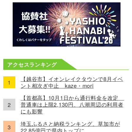
アクセスランキング
【越谷市】イオンレイクタウンで8月イベ
ント相次ぎ中止 kaze・mori
【首都高】10月1日から通行料金を改定
普通車は上限2,130円、八潮周辺の利用者
にも影響
埼玉ふるさと納税ランキング、草加市が
22.85億円で県内トップに