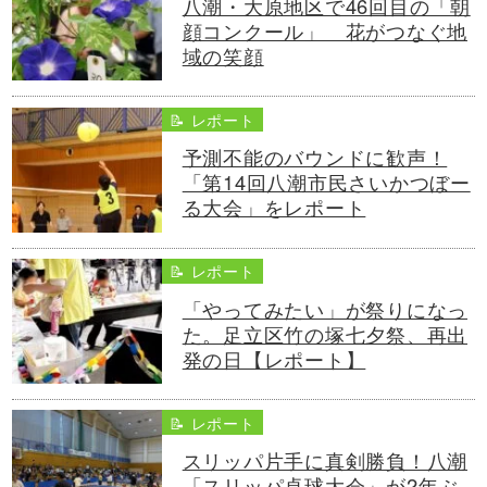
八潮・大原地区で46回目の「朝
顔コンクール」 花がつなぐ地
域の笑顔
📝 レポート
予測不能のバウンドに歓声！
「第14回八潮市民さいかつぼー
る大会」をレポート
📝 レポート
「やってみたい」が祭りになっ
た。足立区竹の塚七夕祭、再出
発の日【レポート】
📝 レポート
スリッパ片手に真剣勝負！八潮
「スリッパ卓球大会」が2年ぶ