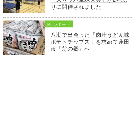
りに開催されました
📝 レポート
八潮で出会った「肉汁うどん味
ポテトチップス」を求めて蓮田
市「翁の郷」へ