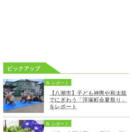
ピックアップ
📝 レポート
【八潮市】子ども神輿や和太鼓
でにぎわう「浮塚町会夏祭り」
をレポート
📝 レポート