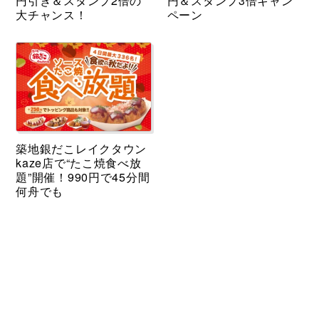
円引き＆スタンプ2倍の
円＆スタンプ3倍キャン
大チャンス！
ペーン
築地銀だこレイクタウン
kaze店で“たこ焼食べ放
題”開催！990円で45分間
何舟でも