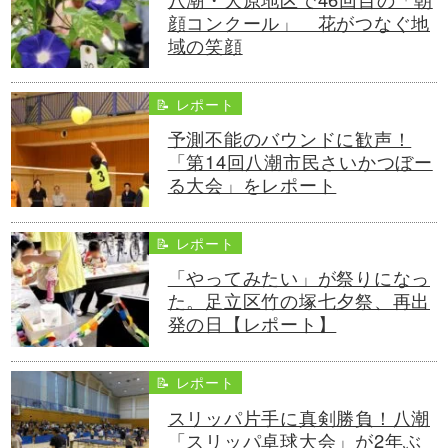
顔コンクール」 花がつなぐ地
域の笑顔
📝 レポート
予測不能のバウンドに歓声！
「第14回八潮市民さいかつぼー
る大会」をレポート
📝 レポート
「やってみたい」が祭りになっ
た。足立区竹の塚七夕祭、再出
発の日【レポート】
📝 レポート
スリッパ片手に真剣勝負！八潮
「スリッパ卓球大会」が2年ぶ