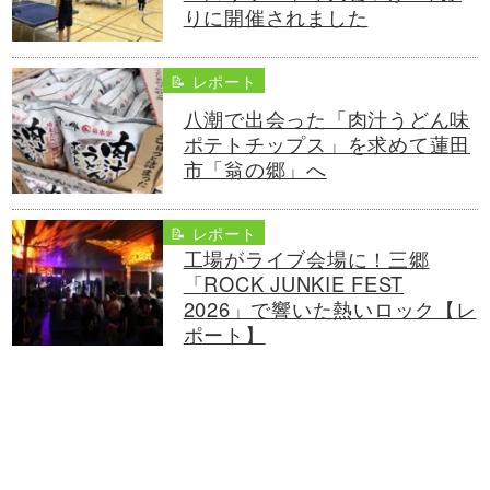
りに開催されました
📝 レポート
八潮で出会った「肉汁うどん味
ポテトチップス」を求めて蓮田
市「翁の郷」へ
📝 レポート
工場がライブ会場に！三郷
「ROCK JUNKIE FEST
2026」で響いた熱いロック【レ
ポート】