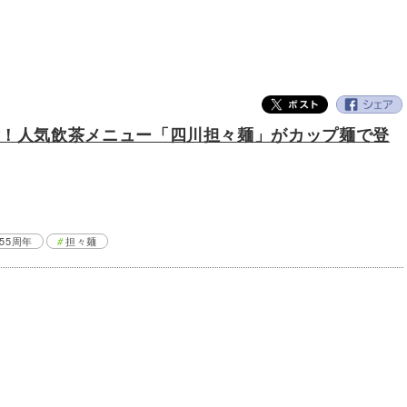
念！人気飲茶メニュー「四川担々麺」がカップ麺で登
55周年
担々麺