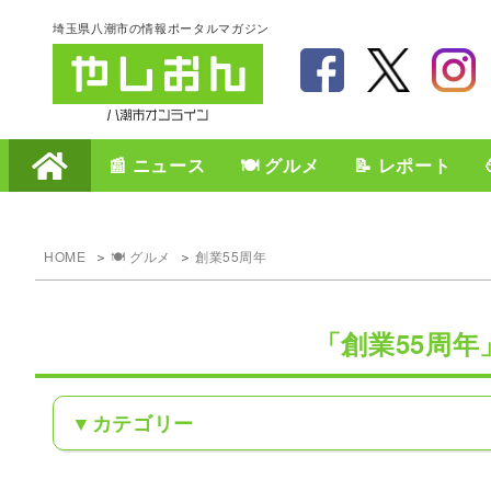
埼玉県八潮市の情報ポータルマガジン
📰 ニュース
🍽️ グルメ
📝 レポート
HOME
🍽️ グルメ
創業55周年
「創業55周
カテゴリー