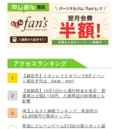
アクセスランキング
【越谷市】イオンレイクタウンで8月イベン
ト相次ぎ中止 kaze・mori
【首都高】10月1日から通行料金を改定 普
通車は上限2,130円、八潮周辺の利用者にも
影響
埼玉ふるさと納税ランキング、草加市が
22.85億円で県内トップに
草加にクレーンゲーム213台の新スポット誕