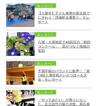
📝 レポート
【八潮市】子ども神輿や和太鼓で
にぎわう「浮塚町会夏祭り」をレ
ポート
📝 レポート
八潮・大原地区で46回目の「朝顔
コンクール」 花がつなぐ地域の
笑顔
📝 レポート
予測不能のバウンドに歓声！「第
14回八潮市民さいかつぼーる大
会」をレポート
📝 レポート
「やってみたい」が祭りになっ
た。足立区竹の塚七夕祭、再出発