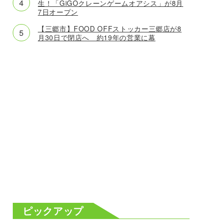
生！「GiGOクレーンゲームオアシス」が8月
7日オープン
【三郷市】FOOD OFFストッカー三郷店が8
月30日で閉店へ 約19年の営業に幕
ピックアップ