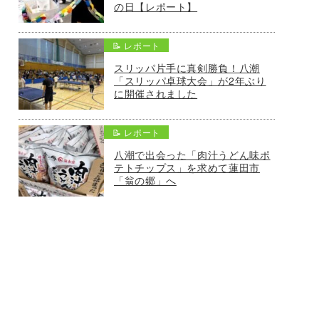
の日【レポート】
📝 レポート
スリッパ片手に真剣勝負！八潮
「スリッパ卓球大会」が2年ぶり
に開催されました
📝 レポート
八潮で出会った「肉汁うどん味ポ
テトチップス」を求めて蓮田市
「翁の郷」へ