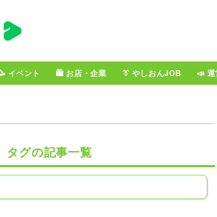
🥳 イベント
🛍️ お店・企業
👔 やしおんJOB
📣 
年」タグの記事一覧