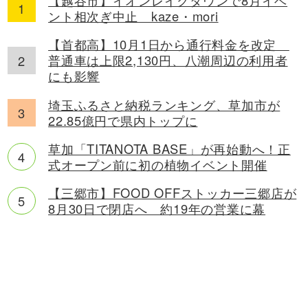
ント相次ぎ中止 kaze・mori
【首都高】10月1日から通行料金を改定
普通車は上限2,130円、八潮周辺の利用者
にも影響
埼玉ふるさと納税ランキング、草加市が
22.85億円で県内トップに
草加「TITANOTA BASE」が再始動へ！正
式オープン前に初の植物イベント開催
【三郷市】FOOD OFFストッカー三郷店が
8月30日で閉店へ 約19年の営業に幕