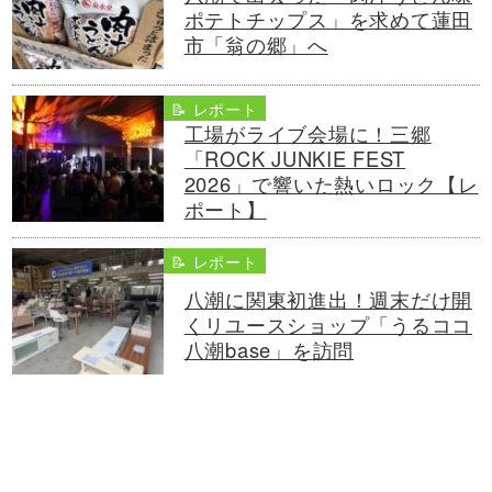
ポテトチップス」を求めて蓮田
市「翁の郷」へ
📝 レポート
工場がライブ会場に！三郷
「ROCK JUNKIE FEST
2026」で響いた熱いロック【レ
ポート】
📝 レポート
八潮に関東初進出！週末だけ開
くリユースショップ「うるココ
八潮base」を訪問