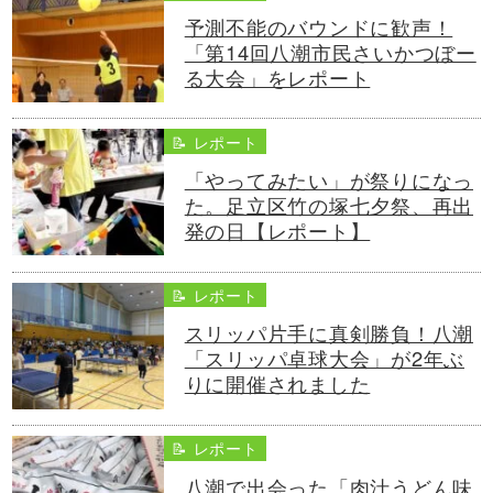
予測不能のバウンドに歓声！
「第14回八潮市民さいかつぼー
る大会」をレポート
📝 レポート
「やってみたい」が祭りになっ
た。足立区竹の塚七夕祭、再出
発の日【レポート】
📝 レポート
スリッパ片手に真剣勝負！八潮
「スリッパ卓球大会」が2年ぶ
りに開催されました
📝 レポート
八潮で出会った「肉汁うどん味