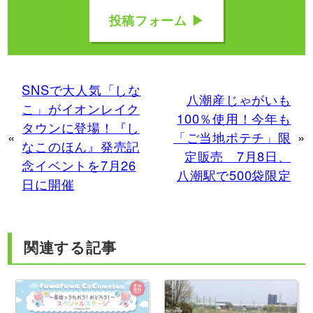
投稿フォーム ▶
SNSで大人気「しな
八潮産じゃがいも
こ」がイオンレイク
100％使用！今年も
タウンに登場！『し
«
「ご当地ポテチ」限
»
なこのほん』発売記
定販売 7月8日、
念イベントを7月26
八潮駅で500袋限定
日に開催
関連する記事