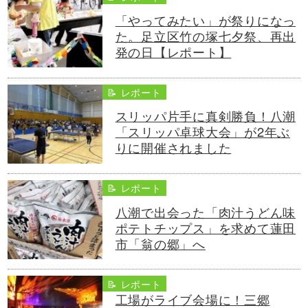
「やってみたい」が祭りになっ
た。足立区竹の塚七夕祭、再出
発の日【レポート】
📝 レポート
スリッパ片手に真剣勝負！八潮
「スリッパ卓球大会」が2年ぶ
りに開催されました
📝 レポート
八潮で出会った「肉汁うどん味
ポテトチップス」を求めて蓮田
市「翁の郷」へ
📝 レポート
工場がライブ会場に！三郷