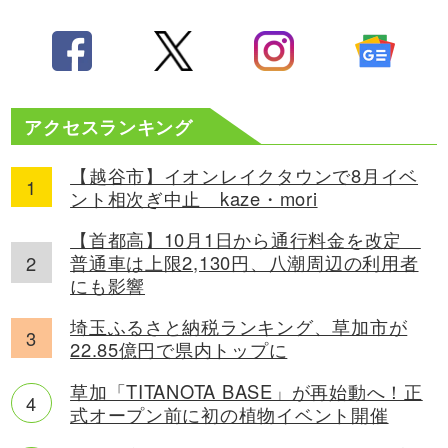
アクセスランキング
【越谷市】イオンレイクタウンで8月イベ
ント相次ぎ中止 kaze・mori
【首都高】10月1日から通行料金を改定
普通車は上限2,130円、八潮周辺の利用者
にも影響
埼玉ふるさと納税ランキング、草加市が
22.85億円で県内トップに
草加「TITANOTA BASE」が再始動へ！正
式オープン前に初の植物イベント開催