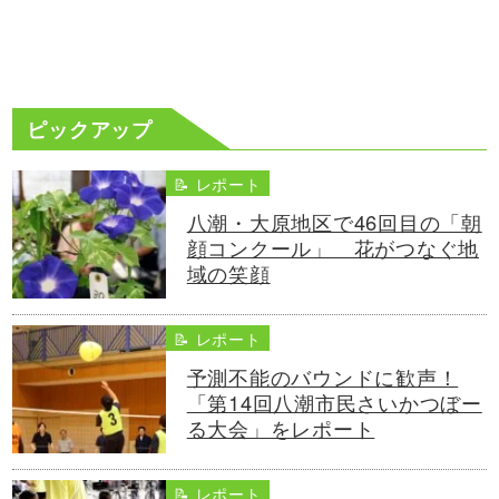
ピックアップ
📝 レポート
八潮・大原地区で46回目の「朝
顔コンクール」 花がつなぐ地
域の笑顔
📝 レポート
予測不能のバウンドに歓声！
「第14回八潮市民さいかつぼー
る大会」をレポート
📝 レポート