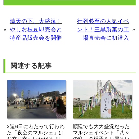
晴天の下、大盛況！
行列必至の人気イベ
«
やしお枝豆即売会と
ント！三黒製菓の工
»
特産品販売会を開催
場直売会に初潜入
関連する記事
3週6日にわたって行われ
順延でも大大盛況だった
た「夜空のマルシェ」は
マルシェイベント「八々
お立ち寄りいただけまし
の庭」の様子をお届けい