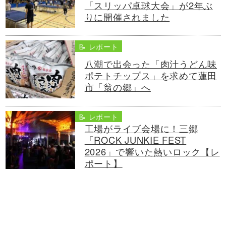
「スリッパ卓球大会」が2年ぶ
りに開催されました
📝 レポート
八潮で出会った「肉汁うどん味
ポテトチップス」を求めて蓮田
市「翁の郷」へ
📝 レポート
工場がライブ会場に！三郷
「ROCK JUNKIE FEST
2026」で響いた熱いロック【レ
ポート】