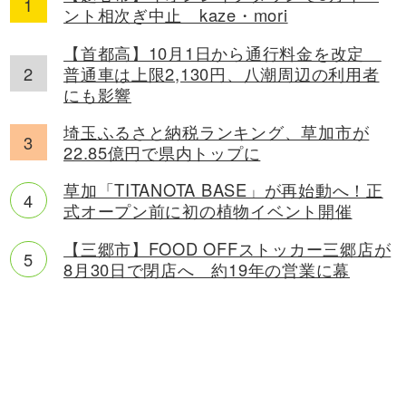
ント相次ぎ中止 kaze・mori
【首都高】10月1日から通行料金を改定
普通車は上限2,130円、八潮周辺の利用者
にも影響
埼玉ふるさと納税ランキング、草加市が
22.85億円で県内トップに
草加「TITANOTA BASE」が再始動へ！正
式オープン前に初の植物イベント開催
【三郷市】FOOD OFFストッカー三郷店が
8月30日で閉店へ 約19年の営業に幕