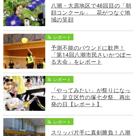
八潮・大原地区で46回目の「朝
顔コンクール」 花がつなぐ地
域の笑顔
📝 レポート
予測不能のバウンドに歓声！
「第14回八潮市民さいかつぼー
る大会」をレポート
📝 レポート
「やってみたい」が祭りになっ
た。足立区竹の塚七夕祭、再出
発の日【レポート】
📝 レポート
スリッパ片手に真剣勝負！八潮