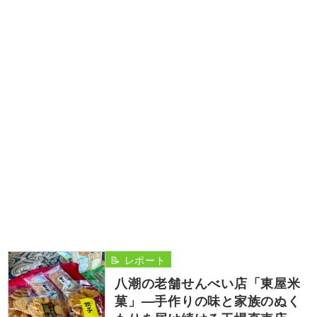
📝 レポート
八潮の老舗せんべい店「東屋米
菓」—手作りの味と家族のぬく