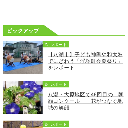
ピックアップ
📝 レポート
【八潮市】子ども神輿や和太鼓
でにぎわう「浮塚町会夏祭り」
をレポート
📝 レポート
八潮・大原地区で46回目の「朝
顔コンクール」 花がつなぐ地
域の笑顔
📝 レポート