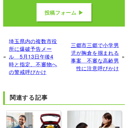
投稿フォーム ▶
埼玉県内の複数市役
三郷市三郷で小学男
所に爆破予告メー
児が胸倉を掴まれる
«
ル 5月13日午後4
»
事案 不審な高齢男
時と指定、不審物へ
性に注意呼びかけ
の警戒呼びかけ
関連する記事