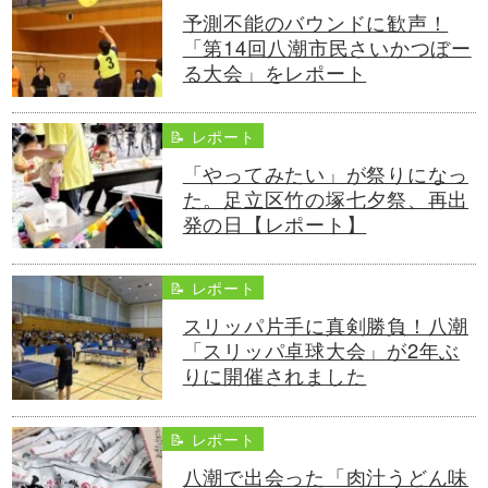
予測不能のバウンドに歓声！
「第14回八潮市民さいかつぼー
る大会」をレポート
📝 レポート
「やってみたい」が祭りになっ
た。足立区竹の塚七夕祭、再出
発の日【レポート】
📝 レポート
スリッパ片手に真剣勝負！八潮
「スリッパ卓球大会」が2年ぶ
りに開催されました
📝 レポート
八潮で出会った「肉汁うどん味