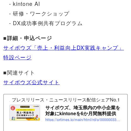
- kintone AI
- 研修・ワークショップ
- DX成功事例共有プログラム
■詳細・申込ページ
サイボウズ「売上・利益向上DX実践キャンプ」
特設ページ
■関連サイト
サイボウズ公式サイト
プレスリリース・ニュースリリース配信シェアNo.1｜PR T
サイボウズ、埼玉県内の中小企業を
対象にkintoneを6か月間無料提供
https://prtimes.jp/main/html/rd/p/000000338.000027677.html