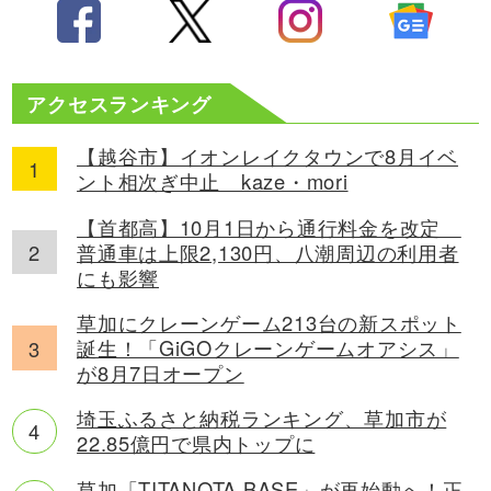
アクセスランキング
【越谷市】イオンレイクタウンで8月イベ
ント相次ぎ中止 kaze・mori
【首都高】10月1日から通行料金を改定
普通車は上限2,130円、八潮周辺の利用者
にも影響
草加にクレーンゲーム213台の新スポット
誕生！「GiGOクレーンゲームオアシス」
が8月7日オープン
埼玉ふるさと納税ランキング、草加市が
22.85億円で県内トップに
草加「TITANOTA BASE」が再始動へ！正