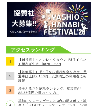
アクセスランキング
【越谷市】イオンレイクタウンで8月イベン
ト相次ぎ中止 kaze・mori
【首都高】10月1日から通行料金を改定 普
通車は上限2,130円、八潮周辺の利用者にも
影響
埼玉ふるさと納税ランキング、草加市が
22.85億円で県内トップに
草加にクレーンゲーム213台の新スポット誕
生！「GiGOクレーンゲームオアシス」が8月