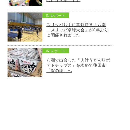
📝 レポート
スリッパ片手に真剣勝負！八潮
「スリッパ卓球大会」が2年ぶり
に開催されました
📝 レポート
八潮で出会った「肉汁うどん味ポ
テトチップス」を求めて蓮田市
「翁の郷」へ