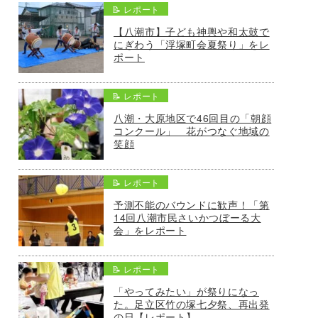
📝 レポート
【八潮市】子ども神輿や和太鼓で
にぎわう「浮塚町会夏祭り」をレ
ポート
📝 レポート
八潮・大原地区で46回目の「朝顔
コンクール」 花がつなぐ地域の
笑顔
📝 レポート
予測不能のバウンドに歓声！「第
14回八潮市民さいかつぼーる大
会」をレポート
📝 レポート
「やってみたい」が祭りになっ
た。足立区竹の塚七夕祭、再出発
の日【レポート】