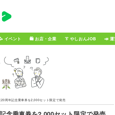
🥳 イベント
🛍️ お店・企業
👔 やしおんJOB
📣 
20周年記念乗車券を2,000セット限定で発売
記念乗車券を2,000セット限定で発売