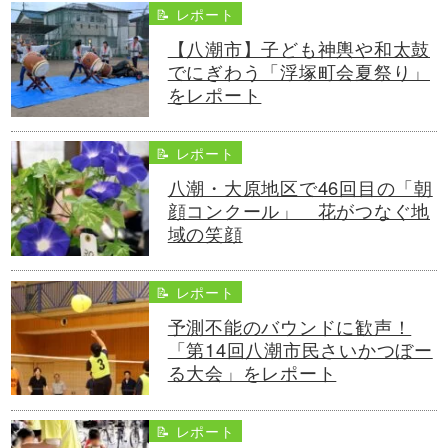
📝 レポート
【八潮市】子ども神輿や和太鼓
でにぎわう「浮塚町会夏祭り」
をレポート
📝 レポート
八潮・大原地区で46回目の「朝
顔コンクール」 花がつなぐ地
域の笑顔
📝 レポート
予測不能のバウンドに歓声！
「第14回八潮市民さいかつぼー
る大会」をレポート
📝 レポート