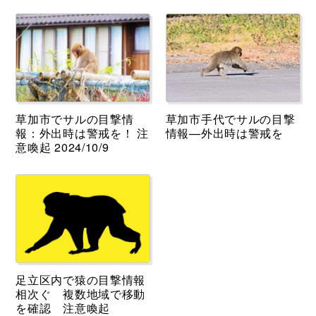
草加市でサルの目撃情
草加市手代でサルの目撃
報：外出時は警戒を！ 注
情報—外出時は警戒を
意喚起 2024/10/9
足立区内で猿の目撃情報
相次ぐ 複数地域で移動
を確認 注意喚起