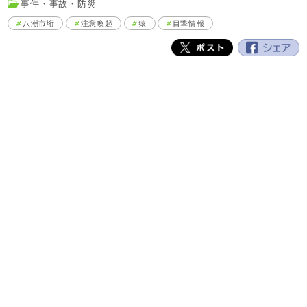
事件・事故・防災
八潮市垳
注意喚起
猿
目撃情報