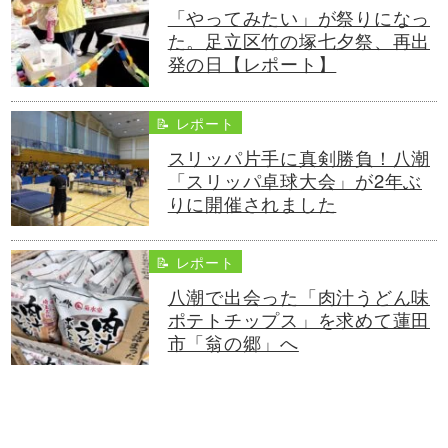
「やってみたい」が祭りになっ
た。足立区竹の塚七夕祭、再出
発の日【レポート】
📝 レポート
スリッパ片手に真剣勝負！八潮
「スリッパ卓球大会」が2年ぶ
りに開催されました
📝 レポート
八潮で出会った「肉汁うどん味
ポテトチップス」を求めて蓮田
市「翁の郷」へ