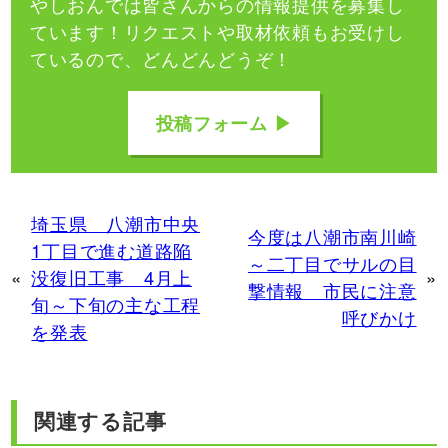
やしおんでは皆さんからの情報提供を募集し
ています！
リクエストや取材依頼もお受けし
ているので、どんどんどうぞ！
投稿フォーム ▶
埼玉県 八潮市中央
今度は八潮市南川崎
1丁目で進む道路陥
～二丁目でサルの目
«
没復旧工事 4月上
»
撃情報 市民に注意
旬～下旬の主な工程
呼びかけ
を発表
関連する記事