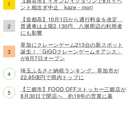
【越谷市】イオンレイクタウンで8月イベ
ント相次ぎ中止 kaze・mori
【首都高】10月1日から通行料金を改定
普通車は上限2,130円、八潮周辺の利用者
にも影響
草加にクレーンゲーム213台の新スポット
誕生！「GiGOクレーンゲームオアシス」
が8月7日オープン
埼玉ふるさと納税ランキング、草加市が
22.85億円で県内トップに
【三郷市】FOOD OFFストッカー三郷店が
8月30日で閉店へ 約19年の営業に幕