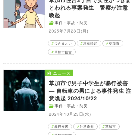
とわれる事案発生 警察が注意
喚起
事件・事故・防災
2025年7月28日(月)
つきまとい
注意喚起
草加市
草加市住吉
📰 ニュース
草加市で男子中学生が暴行被害
— 自転車の男による事件発生 注
意喚起 2024/10/22
事件・事故・防災
2024年10月23日(水)
暴行被害
注意喚起
草加市
草加市住吉