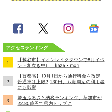
アクセスランキング
【越谷市】イオンレイクタウンで8月イベ
ント相次ぎ中止 kaze・mori
【首都高】10月1日から通行料金を改定
普通車は上限2,130円、八潮周辺の利用者
にも影響
埼玉ふるさと納税ランキング、草加市が
22.85億円で県内トップに