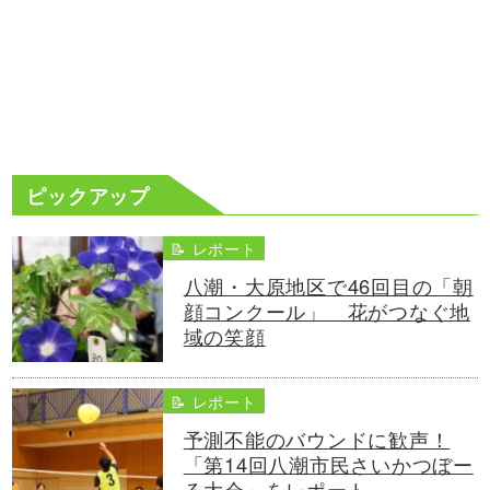
ピックアップ
📝 レポート
八潮・大原地区で46回目の「朝
顔コンクール」 花がつなぐ地
域の笑顔
📝 レポート
予測不能のバウンドに歓声！
「第14回八潮市民さいかつぼー
る大会」をレポート