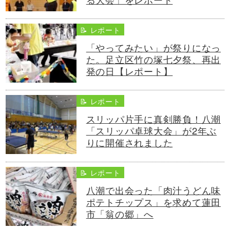
📝 レポート
「やってみたい」が祭りになっ
た。足立区竹の塚七夕祭、再出
発の日【レポート】
📝 レポート
スリッパ片手に真剣勝負！八潮
「スリッパ卓球大会」が2年ぶ
りに開催されました
📝 レポート
八潮で出会った「肉汁うどん味
ポテトチップス」を求めて蓮田
市「翁の郷」へ