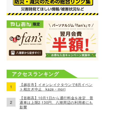
アクセスランキング
【越谷市】イオンレイクタウンで8月イベン
ト相次ぎ中止 kaze・mori
【首都高】10月1日から通行料金を改定 普
通車は上限2,130円、八潮周辺の利用者にも
影響