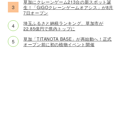
草加にクレーンゲーム213台の新スポット誕
生！「GiGOクレーンゲームオアシス」が8月
7日オープン
埼玉ふるさと納税ランキング、草加市が
22.85億円で県内トップに
草加「TITANOTA BASE」が再始動へ！正式
オープン前に初の植物イベント開催