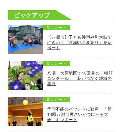
ピックアップ
📝 レポート
【八潮市】子ども神輿や和太鼓で
にぎわう「浮塚町会夏祭り」をレ
ポート
📝 レポート
八潮・大原地区で46回目の「朝顔
コンクール」 花がつなぐ地域の
笑顔
📝 レポート
予測不能のバウンドに歓声！「第
14回八潮市民さいかつぼーる大
会」をレポート