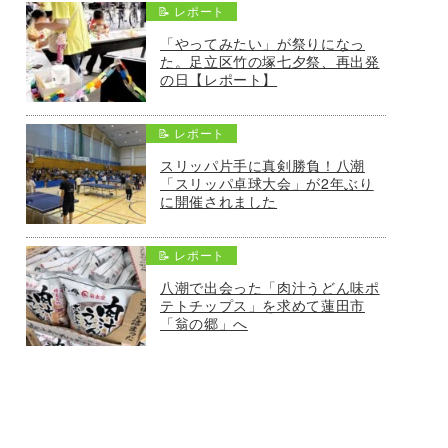
📝 レポート
「やってみたい」が祭りになっ
た。足立区竹の塚七夕祭、再出発
の日【レポート】
📝 レポート
スリッパ片手に真剣勝負！八潮
「スリッパ卓球大会」が2年ぶり
に開催されました
📝 レポート
八潮で出会った「肉汁うどん味ポ
テトチップス」を求めて蓮田市
「翁の郷」へ