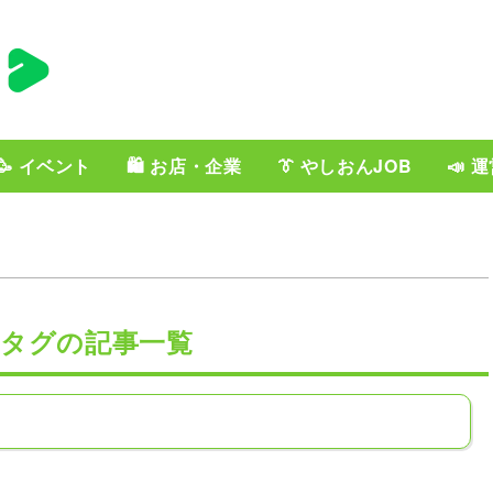
🥳 イベント
🛍️ お店・企業
👔 やしおんJOB
📣 
」タグの記事一覧