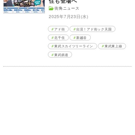
住も登場へ
街角ニュース
2025年7月23日(水)
アド街
出没！アド街ック天国
北千住
新越谷
東武スカイツリーライン
東武東上線
東武鉄道