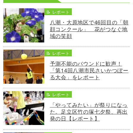
📝 レポート
八潮・大原地区で46回目の「朝
顔コンクール」 花がつなぐ地
域の笑顔
📝 レポート
予測不能のバウンドに歓声！
「第14回八潮市民さいかつぼー
る大会」をレポート
📝 レポート
「やってみたい」が祭りになっ
た。足立区竹の塚七夕祭、再出
発の日【レポート】