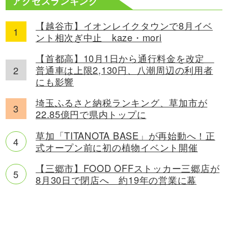
アクセスランキング
【越谷市】イオンレイクタウンで8月イベ
ント相次ぎ中止 kaze・mori
【首都高】10月1日から通行料金を改定
普通車は上限2,130円、八潮周辺の利用者
にも影響
埼玉ふるさと納税ランキング、草加市が
22.85億円で県内トップに
草加「TITANOTA BASE」が再始動へ！正
式オープン前に初の植物イベント開催
【三郷市】FOOD OFFストッカー三郷店が
8月30日で閉店へ 約19年の営業に幕