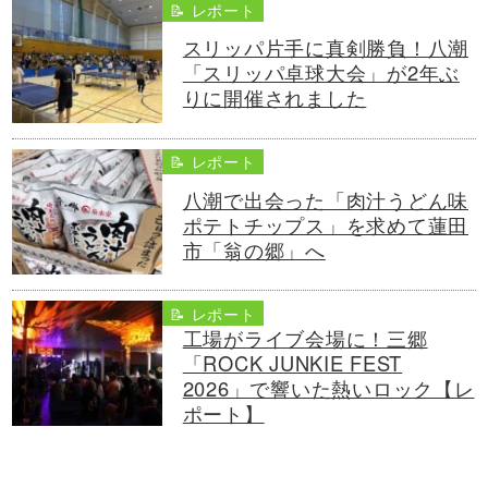
📝 レポート
スリッパ片手に真剣勝負！八潮
「スリッパ卓球大会」が2年ぶ
りに開催されました
📝 レポート
八潮で出会った「肉汁うどん味
ポテトチップス」を求めて蓮田
市「翁の郷」へ
📝 レポート
工場がライブ会場に！三郷
「ROCK JUNKIE FEST
2026」で響いた熱いロック【レ
ポート】