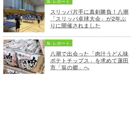
📝 レポート
スリッパ片手に真剣勝負！八潮
「スリッパ卓球大会」が2年ぶ
りに開催されました
📝 レポート
八潮で出会った「肉汁うどん味
ポテトチップス」を求めて蓮田
市「翁の郷」へ