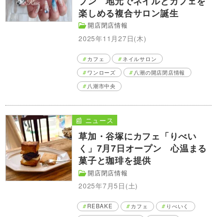
プン 地元でネイルとカフェを
楽しめる複合サロン誕生
開店閉店情報
2025年11月27日(木)
カフェ
ネイルサロン
ワンローズ
八潮の開店閉店情報
八潮市中央
📰 ニュース
草加・谷塚にカフェ「りべい
く」7月7日オープン 心温まる
菓子と珈琲を提供
開店閉店情報
2025年7月5日(土)
REBAKE
カフェ
りべいく