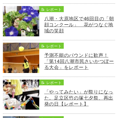
📝 レポート
八潮・大原地区で46回目の「朝
顔コンクール」 花がつなぐ地
域の笑顔
📝 レポート
予測不能のバウンドに歓声！
「第14回八潮市民さいかつぼー
る大会」をレポート
📝 レポート
「やってみたい」が祭りになっ
た。足立区竹の塚七夕祭、再出
発の日【レポート】