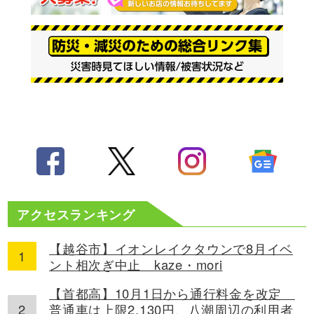
アクセスランキング
【越谷市】イオンレイクタウンで8月イベ
ント相次ぎ中止 kaze・mori
【首都高】10月1日から通行料金を改定
普通車は上限2,130円、八潮周辺の利用者