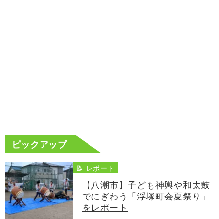
ピックアップ
📝 レポート
【八潮市】子ども神輿や和太鼓
でにぎわう「浮塚町会夏祭り」
をレポート