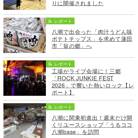
りに開催されました
📝 レポート
八潮で出会った「肉汁うどん味
ポテトチップス」を求めて蓮田
市「翁の郷」へ
📝 レポート
工場がライブ会場に！三郷
「ROCK JUNKIE FEST
2026」で響いた熱いロック【レ
ポート】
📝 レポート
八潮に関東初進出！週末だけ開
くリユースショップ「うるココ
八潮base」を訪問