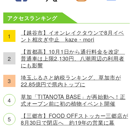
アクセスランキング
【越谷市】イオンレイクタウンで8月イベ
ント相次ぎ中止 kaze・mori
【首都高】10月1日から通行料金を改定
普通車は上限2,130円、八潮周辺の利用者
にも影響
埼玉ふるさと納税ランキング、草加市が
22.85億円で県内トップに
草加「TITANOTA BASE」が再始動へ！正
式オープン前に初の植物イベント開催
【三郷市】FOOD OFFストッカー三郷店が
8月30日で閉店へ 約19年の営業に幕