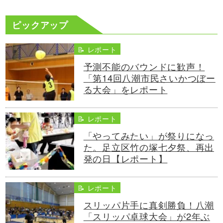
ピックアップ
📝 レポート
予測不能のバウンドに歓声！
「第14回八潮市民さいかつぼー
る大会」をレポート
📝 レポート
「やってみたい」が祭りになっ
た。足立区竹の塚七夕祭、再出
発の日【レポート】
📝 レポート
スリッパ片手に真剣勝負！八潮
「スリッパ卓球大会」が2年ぶ