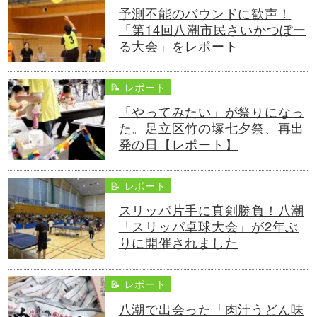
予測不能のバウンドに歓声！
「第14回八潮市民さいかつぼー
る大会」をレポート
📝 レポート
「やってみたい」が祭りになっ
た。足立区竹の塚七夕祭、再出
発の日【レポート】
📝 レポート
スリッパ片手に真剣勝負！八潮
「スリッパ卓球大会」が2年ぶ
りに開催されました
📝 レポート
八潮で出会った「肉汁うどん味