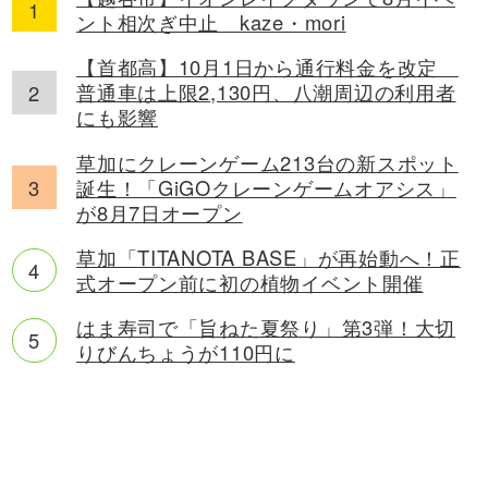
ント相次ぎ中止 kaze・mori
【首都高】10月1日から通行料金を改定
普通車は上限2,130円、八潮周辺の利用者
にも影響
草加にクレーンゲーム213台の新スポット
誕生！「GiGOクレーンゲームオアシス」
が8月7日オープン
草加「TITANOTA BASE」が再始動へ！正
式オープン前に初の植物イベント開催
はま寿司で「旨ねた夏祭り」第3弾！大切
りびんちょうが110円に