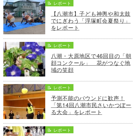
📝 レポート
【八潮市】子ども神輿や和太鼓
でにぎわう「浮塚町会夏祭り」
をレポート
📝 レポート
八潮・大原地区で46回目の「朝
顔コンクール」 花がつなぐ地
域の笑顔
📝 レポート
予測不能のバウンドに歓声！
「第14回八潮市民さいかつぼー
る大会」をレポート
📝 レポート