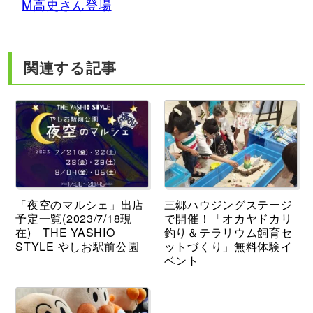
M高史さん登場
関連する記事
「夜空のマルシェ」出店
三郷ハウジングステージ
予定一覧(2023/7/18現
で開催！「オカヤドカリ
在) THE YASHIO
釣り＆テラリウム飼育セ
STYLE やしお駅前公園
ットづくり」無料体験イ
ベント