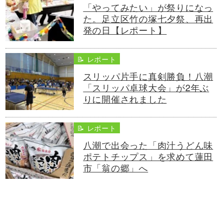
「やってみたい」が祭りになっ
た。足立区竹の塚七夕祭、再出
発の日【レポート】
📝 レポート
スリッパ片手に真剣勝負！八潮
「スリッパ卓球大会」が2年ぶ
りに開催されました
📝 レポート
八潮で出会った「肉汁うどん味
ポテトチップス」を求めて蓮田
市「翁の郷」へ