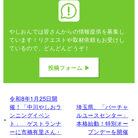
やしおんでは皆さんからの情報提供を募集し
ています！
リクエストや取材依頼もお受けし
ているので、どんどんどうぞ！
投稿フォーム ▶
令和8年1月25日開
催！「中川やしおラ
埼玉県、「バーチャ
ンニングイベン
ルユースセンター」
«
»
ト」 ゲストランナ
本格始動！特別オー
ーに市橋有里さん・
プンデーを開催