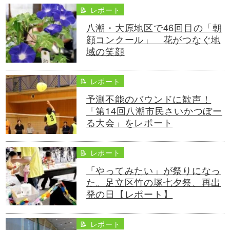
📝 レポート
八潮・大原地区で46回目の「朝
顔コンクール」 花がつなぐ地
域の笑顔
📝 レポート
予測不能のバウンドに歓声！
「第14回八潮市民さいかつぼー
る大会」をレポート
📝 レポート
「やってみたい」が祭りになっ
た。足立区竹の塚七夕祭、再出
発の日【レポート】
📝 レポート