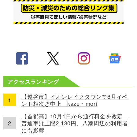
アクセスランキング
【越谷市】イオンレイクタウンで8月イベ
ント相次ぎ中止 kaze・mori
【首都高】10月1日から通行料金を改定
普通車は上限2,130円、八潮周辺の利用者
にも影響