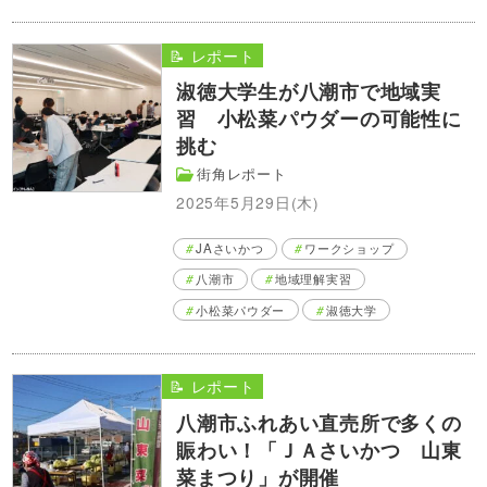
📝 レポート
淑徳大学生が八潮市で地域実
習 小松菜パウダーの可能性に
挑む
街角レポート
2025年5月29日(木)
JAさいかつ
ワークショップ
八潮市
地域理解実習
小松菜パウダー
淑徳大学
📝 レポート
八潮市ふれあい直売所で多くの
賑わい！「ＪＡさいかつ 山東
菜まつり」が開催