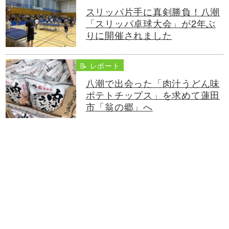
スリッパ片手に真剣勝負！八潮
「スリッパ卓球大会」が2年ぶ
りに開催されました
📝 レポート
八潮で出会った「肉汁うどん味
ポテトチップス」を求めて蓮田
市「翁の郷」へ