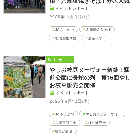
用「八潮塩焼きそば」が大人気
イベントレポート
2025年11月3日(月)
JAさいかつ
八潮塩焼きそば
地域創生学部
淑徳大学
📝 レポート
やしお枝豆ヌーヴォー解禁！駅
前公園に長蛇の列 第16回やし
お枝豆販売会開催
イベントレポート
2025年6月12日(木)
JAさいかつ
やしお枝豆ヌーヴォー
八潮市商工会
枝豆即売会
枝豆試食会