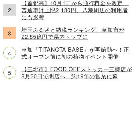
【首都高】10月1日から通行料金を改定
普通車は上限2,130円、八潮周辺の利用者
にも影響
埼玉ふるさと納税ランキング、草加市が
22.85億円で県内トップに
草加「TITANOTA BASE」が再始動へ！正
式オープン前に初の植物イベント開催
【三郷市】FOOD OFFストッカー三郷店が
8月30日で閉店へ 約19年の営業に幕