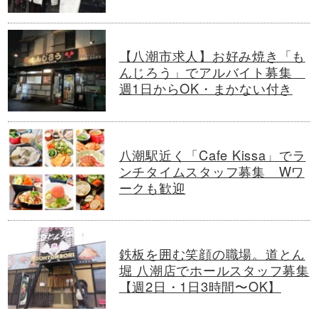
【八潮市求人】お好み焼き「も
んじろう」でアルバイト募集
週1日からOK・まかない付き
八潮駅近く「Cafe Kissa」でラ
ンチタイムスタッフ募集 Wワ
ークも歓迎
鉄板を囲む笑顔の職場。道とん
堀 八潮店でホールスタッフ募集
【週2日・1日3時間〜OK】