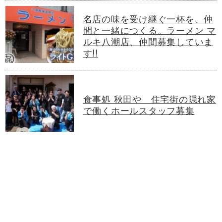
名店の味を受け継ぐ一杯を、仲
間と一緒につくる。ラーメン マ
ルキ八潮店、仲間募集していま
す!!
食事処 秋田や 住宅街の隠れ家
で働くホールスタッフ募集