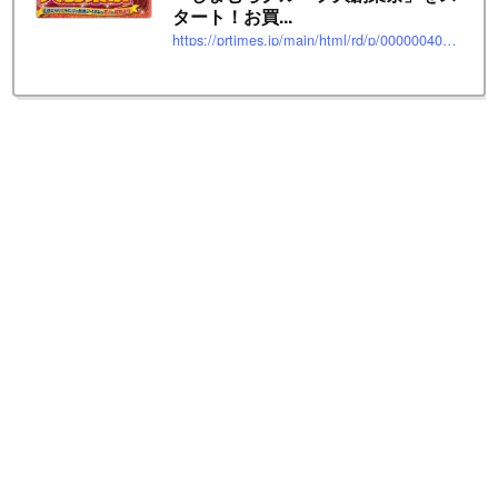
タート！お買...
https://prtimes.jp/main/html/rd/p/000000403.000066095.html