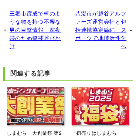
三郷市彦成で棒のよ
八潮市が越谷アルフ
うな物を持つ不審な
ァーズ運営会社と包
«
男の目撃情報 深夜
括連携協定締結 ス
»
帯のため警戒呼びか
ポーツで地域活性化
け
へ
関連する記事
しまむら「大創業祭 第2
「初売りはしまむら