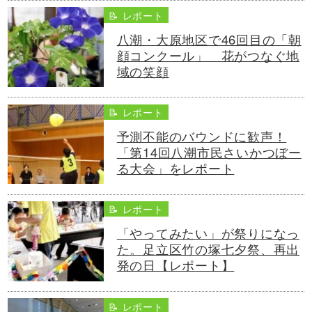
📝 レポート
八潮・大原地区で46回目の「朝
顔コンクール」 花がつなぐ地
域の笑顔
📝 レポート
予測不能のバウンドに歓声！
「第14回八潮市民さいかつぼー
る大会」をレポート
📝 レポート
「やってみたい」が祭りになっ
た。足立区竹の塚七夕祭、再出
発の日【レポート】
📝 レポート