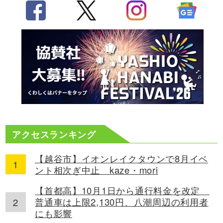
アクセスランキング
【越谷市】イオンレイクタウンで8月イベ
ント相次ぎ中止 kaze・mori
【首都高】10月1日から通行料金を改定
普通車は上限2,130円、八潮周辺の利用者
にも影響