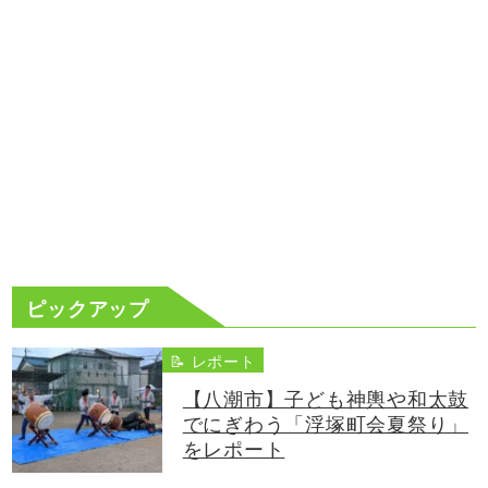
ピックアップ
📝 レポート
【八潮市】子ども神輿や和太鼓
でにぎわう「浮塚町会夏祭り」
をレポート