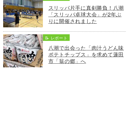
スリッパ片手に真剣勝負！八潮
「スリッパ卓球大会」が2年ぶ
りに開催されました
📝 レポート
八潮で出会った「肉汁うどん味
ポテトチップス」を求めて蓮田
市「翁の郷」へ