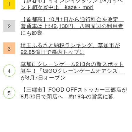
ント相次ぎ中止 kaze・mori
【首都高】10月1日から通行料金を改定
普通車は上限2,130円、八潮周辺の利用者
にも影響
埼玉ふるさと納税ランキング、草加市が
22.85億円で県内トップに
草加にクレーンゲーム213台の新スポット
誕生！「GiGOクレーンゲームオアシス」
が8月7日オープン
【三郷市】FOOD OFFストッカー三郷店が
8月30日で閉店へ 約19年の営業に幕