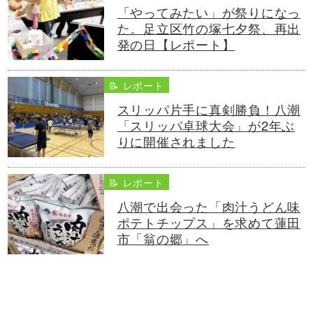
「やってみたい」が祭りになっ
た。足立区竹の塚七夕祭、再出
発の日【レポート】
📝 レポート
スリッパ片手に真剣勝負！八潮
「スリッパ卓球大会」が2年ぶ
りに開催されました
📝 レポート
八潮で出会った「肉汁うどん味
ポテトチップス」を求めて蓮田
市「翁の郷」へ