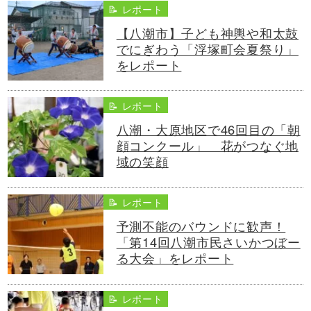
📝 レポート
【八潮市】子ども神輿や和太鼓
でにぎわう「浮塚町会夏祭り」
をレポート
📝 レポート
八潮・大原地区で46回目の「朝
顔コンクール」 花がつなぐ地
域の笑顔
📝 レポート
予測不能のバウンドに歓声！
「第14回八潮市民さいかつぼー
る大会」をレポート
📝 レポート