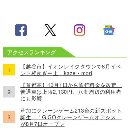
アクセスランキング
【越谷市】イオンレイクタウンで8月イベ
ント相次ぎ中止 kaze・mori
【首都高】10月1日から通行料金を改定
普通車は上限2,130円、八潮周辺の利用者
にも影響
草加にクレーンゲーム213台の新スポット
誕生！「GiGOクレーンゲームオアシス」
が8月7日オープン