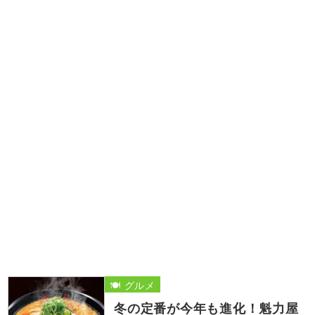
🍽️ グルメ
冬の定番が今年も進化！魁力屋