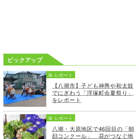
ピックアップ
📝 レポート
【八潮市】子ども神輿や和太鼓
でにぎわう「浮塚町会夏祭り」
をレポート
📝 レポート
八潮・大原地区で46回目の「朝
顔コンクール」 花がつなぐ地