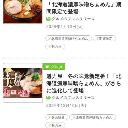
「北海道濃厚味噌らぁめん」期
間限定で登場
グルメのプレスリリース
2026年1月13日(火)
北海道濃厚味噌らぁめん
期間限定
魁力屋
🍽️ グルメ
魁力屋 冬の味覚新定番！「北
海道濃厚味噌らぁめん」がさら
に進化して登場
グルメのプレスリリース
2024年12月10日(火)
冬の味覚
北海道濃厚味噌らぁめん
魁力屋