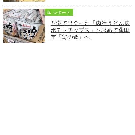
📝 レポート
八潮で出会った「肉汁うどん味
ポテトチップス」を求めて蓮田
市「翁の郷」へ