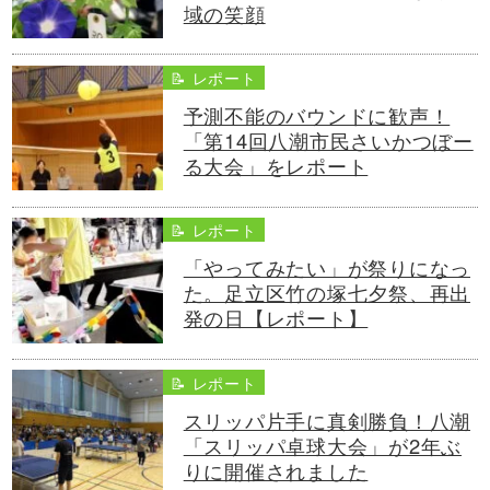
域の笑顔
📝 レポート
予測不能のバウンドに歓声！
「第14回八潮市民さいかつぼー
る大会」をレポート
📝 レポート
「やってみたい」が祭りになっ
た。足立区竹の塚七夕祭、再出
発の日【レポート】
📝 レポート
スリッパ片手に真剣勝負！八潮
「スリッパ卓球大会」が2年ぶ
りに開催されました