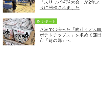
「スリッパ卓球大会」が2年ぶ
りに開催されました
📝 レポート
八潮で出会った「肉汁うどん味
ポテトチップス」を求めて蓮田
市「翁の郷」へ