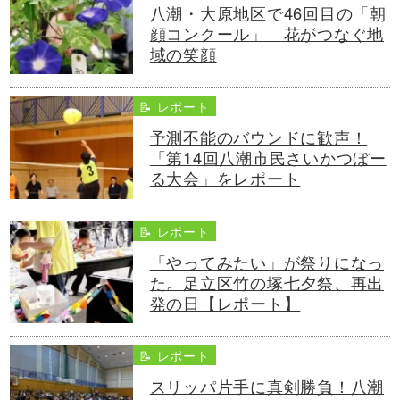
八潮・大原地区で46回目の「朝
顔コンクール」 花がつなぐ地
域の笑顔
📝 レポート
予測不能のバウンドに歓声！
「第14回八潮市民さいかつぼー
る大会」をレポート
📝 レポート
「やってみたい」が祭りになっ
た。足立区竹の塚七夕祭、再出
発の日【レポート】
📝 レポート
スリッパ片手に真剣勝負！八潮