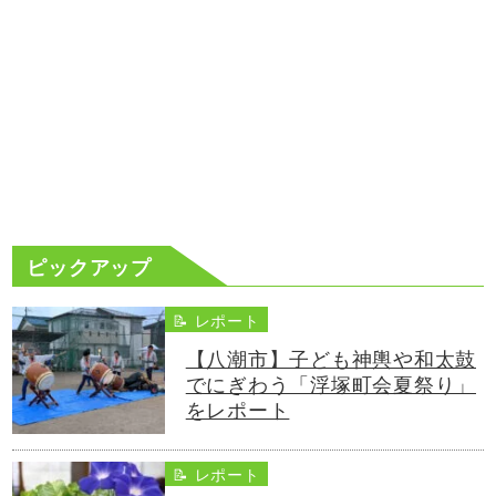
ピックアップ
📝 レポート
【八潮市】子ども神輿や和太鼓
でにぎわう「浮塚町会夏祭り」
をレポート
📝 レポート