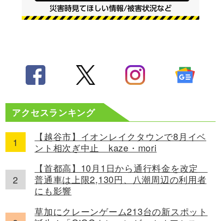
アクセスランキング
【越谷市】イオンレイクタウンで8月イベ
ント相次ぎ中止 kaze・mori
【首都高】10月1日から通行料金を改定
普通車は上限2,130円、八潮周辺の利用者
にも影響
草加にクレーンゲーム213台の新スポット