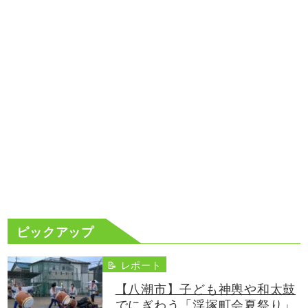
ピックアップ
📝 レポート
【八潮市】子ども神輿や和太鼓
でにぎわう「浮塚町会夏祭り」