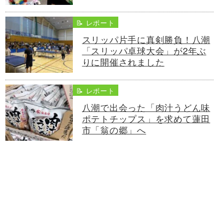
📝 レポート
スリッパ片手に真剣勝負！八潮
「スリッパ卓球大会」が2年ぶ
りに開催されました
📝 レポート
八潮で出会った「肉汁うどん味
ポテトチップス」を求めて蓮田
市「翁の郷」へ