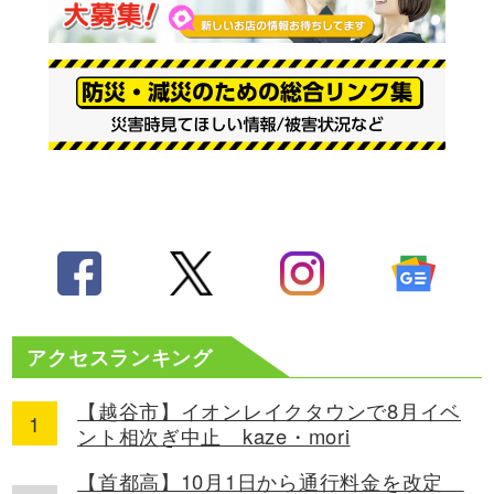
アクセスランキング
【越谷市】イオンレイクタウンで8月イベ
ント相次ぎ中止 kaze・mori
【首都高】10月1日から通行料金を改定