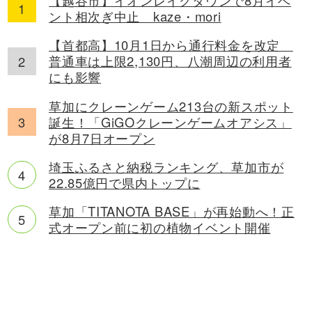
ント相次ぎ中止 kaze・mori
【首都高】10月1日から通行料金を改定
普通車は上限2,130円、八潮周辺の利用者
にも影響
草加にクレーンゲーム213台の新スポット
誕生！「GiGOクレーンゲームオアシス」
が8月7日オープン
埼玉ふるさと納税ランキング、草加市が
22.85億円で県内トップに
草加「TITANOTA BASE」が再始動へ！正
式オープン前に初の植物イベント開催