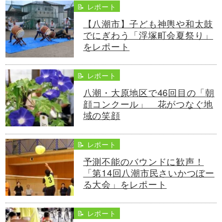
📝 レポート
【八潮市】子ども神輿や和太鼓
でにぎわう「浮塚町会夏祭り」
をレポート
📝 レポート
八潮・大原地区で46回目の「朝
顔コンクール」 花がつなぐ地
域の笑顔
📝 レポート
予測不能のバウンドに歓声！
「第14回八潮市民さいかつぼー
る大会」をレポート
📝 レポート