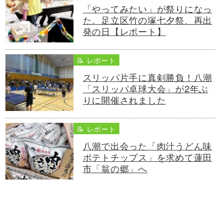
「やってみたい」が祭りになっ
た。足立区竹の塚七夕祭、再出
発の日【レポート】
📝 レポート
スリッパ片手に真剣勝負！八潮
「スリッパ卓球大会」が2年ぶ
りに開催されました
📝 レポート
八潮で出会った「肉汁うどん味
ポテトチップス」を求めて蓮田
市「翁の郷」へ