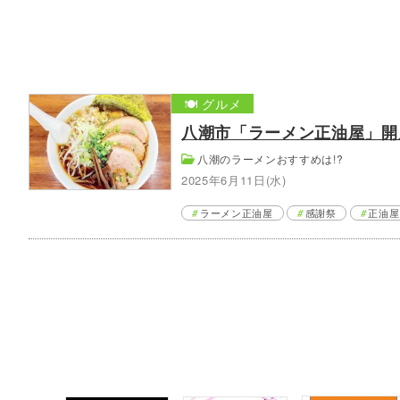
🍽️ グルメ
八潮市「ラーメン正油屋」開店
八潮のラーメンおすすめは!?
2025年6月11日(水)
ラーメン正油屋
感謝祭
正油屋