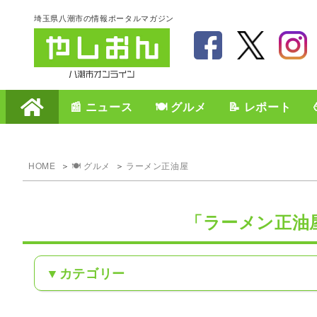
埼玉県八潮市の情報ポータルマガジン
📰 ニュース
🍽️ グルメ
📝 レポート
HOME
🍽️ グルメ
ラーメン正油屋
「ラーメン正油
カテゴリー