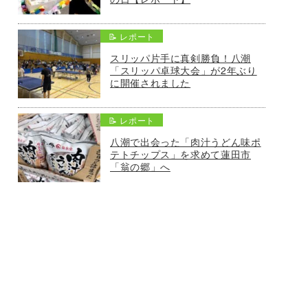
📝 レポート
スリッパ片手に真剣勝負！八潮
「スリッパ卓球大会」が2年ぶり
に開催されました
📝 レポート
八潮で出会った「肉汁うどん味ポ
テトチップス」を求めて蓮田市
「翁の郷」へ