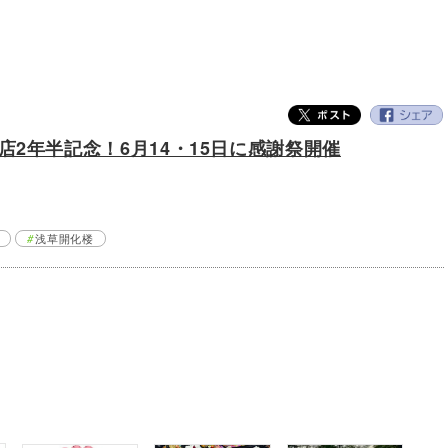
2年半記念！6月14・15日に感謝祭開催
浅草開化楼