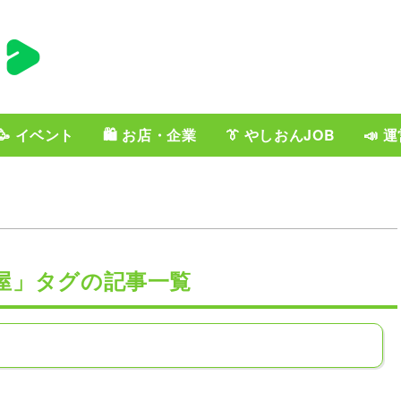
🥳 イベント
🛍️ お店・企業
👔 やしおんJOB
📣 
屋」タグの記事一覧