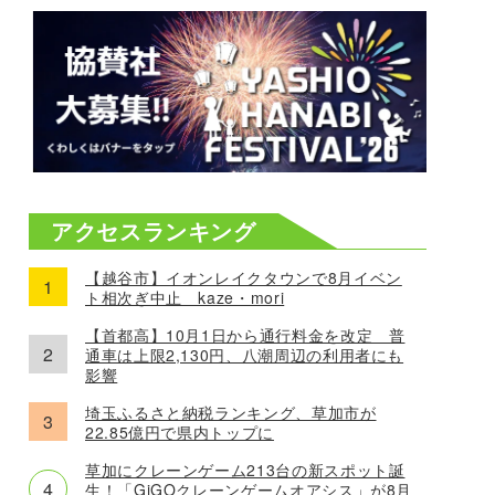
アクセスランキング
【越谷市】イオンレイクタウンで8月イベン
ト相次ぎ中止 kaze・mori
【首都高】10月1日から通行料金を改定 普
通車は上限2,130円、八潮周辺の利用者にも
影響
埼玉ふるさと納税ランキング、草加市が
22.85億円で県内トップに
草加にクレーンゲーム213台の新スポット誕
生！「GiGOクレーンゲームオアシス」が8月