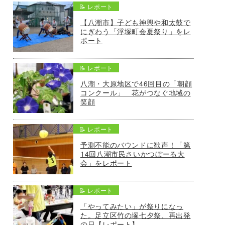
📝 レポート
【八潮市】子ども神輿や和太鼓で
にぎわう「浮塚町会夏祭り」をレ
ポート
📝 レポート
八潮・大原地区で46回目の「朝顔
コンクール」 花がつなぐ地域の
笑顔
📝 レポート
予測不能のバウンドに歓声！「第
14回八潮市民さいかつぼーる大
会」をレポート
📝 レポート
「やってみたい」が祭りになっ
た。足立区竹の塚七夕祭、再出発
の日【レポート】