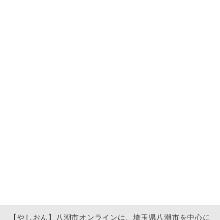
【やしおん】八潮市オンラインは、埼玉県八潮市を中心に