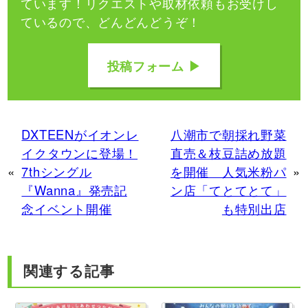
ています！
リクエストや取材依頼もお受けし
ているので、どんどんどうぞ！
投稿フォーム ▶
DXTEENがイオンレ
八潮市で朝採れ野菜
イクタウンに登場！
直売＆枝豆詰め放題
«
7thシングル
を開催 人気米粉パ
»
『Wanna』発売記
ン店「てとてとて」
念イベント開催
も特別出店
関連する記事