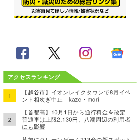
アクセスランキング
【越谷市】イオンレイクタウンで8月イベ
ント相次ぎ中止 kaze・mori
【首都高】10月1日から通行料金を改定
普通車は上限2,130円、八潮周辺の利用者
にも影響
草加にクレーンゲーム213台の新スポット