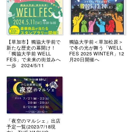
【草加市】獨協大学前で
獨協大学前＜草加松原＞
新たな歴史の幕開け！
で冬の光が舞う「WELL
「獨協大学前 WELL
FES 2025 WINTER」12
FES」で未来の街並みへ
月20日開催へ
一歩 2024/5/11
「夜空のマルシェ」出店
予定一覧(2023/7/18現