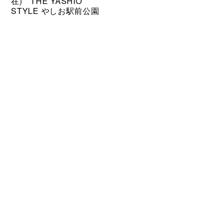
在) THE YASHIO
STYLE やしお駅前公園