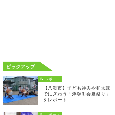
ピックアップ
📝 レポート
【八潮市】子ども神輿や和太鼓
でにぎわう「浮塚町会夏祭り」
をレポート
📝 レポート