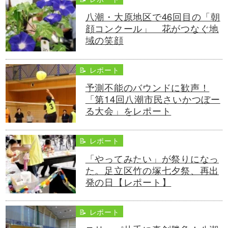
八潮・大原地区で46回目の「朝
顔コンクール」 花がつなぐ地
域の笑顔
📝 レポート
予測不能のバウンドに歓声！
「第14回八潮市民さいかつぼー
る大会」をレポート
📝 レポート
「やってみたい」が祭りになっ
た。足立区竹の塚七夕祭、再出
発の日【レポート】
📝 レポート