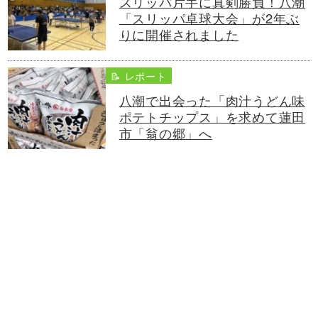
スリッパ片手に真剣勝負！八潮
「スリッパ卓球大会」が2年ぶ
りに開催されました
📝 レポート
八潮で出会った「肉汁うどん味
ポテトチップス」を求めて蓮田
市「翁の郷」へ