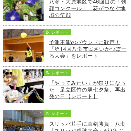
八潮・大原地区で46回目の「朝
顔コンクール」 花がつなぐ地
域の笑顔
📝 レポート
予測不能のバウンドに歓声！
「第14回八潮市民さいかつぼー
る大会」をレポート
📝 レポート
「やってみたい」が祭りになっ
た。足立区竹の塚七夕祭、再出
発の日【レポート】
📝 レポート
スリッパ片手に真剣勝負！八潮
「スリッパ卓球大会」が2年ぶ