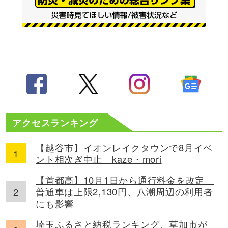
アクセスランキング
【越谷市】イオンレイクタウンで8月イベ
ント相次ぎ中止 kaze・mori
【首都高】10月1日から通行料金を改定
普通車は上限2,130円、八潮周辺の利用者
にも影響
埼玉ふるさと納税ランキング、草加市が