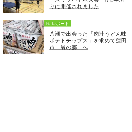
りに開催されました
📝 レポート
八潮で出会った「肉汁うどん味
ポテトチップス」を求めて蓮田
市「翁の郷」へ