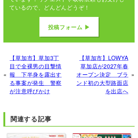
ているので、どんどんどうぞ！
投稿フォーム ▶
【草加市】草加3丁
【草加市】LOWYA
目で全裸男の目撃情
草加店が2027年春
«
報 下半身を露出す
オープン決定 ブラ
»
る事案が発生 警察
ンド初の大型路面店
が注意呼びかけ
を出店へ
関連する記事