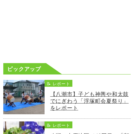
ピックアップ
📝 レポート
【八潮市】子ども神輿や和太鼓
でにぎわう「浮塚町会夏祭り」
をレポート
📝 レポート